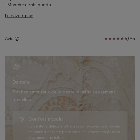
• Manches trois quarts
• Ceinture en soie
En savoir plus
• Coupe droite
• La mannequin mesure 1,75 m et porte une taille S/M
Avis
(
7
)
5,0/5
Dentelle
Tombez amoureux de la dentelle méticuleusement
travaillée.
Confort absolu
La dentelle délicate offre un soutien avec une touche
de confort et reste plate sous les vêtements pour un
ajustement invisible.