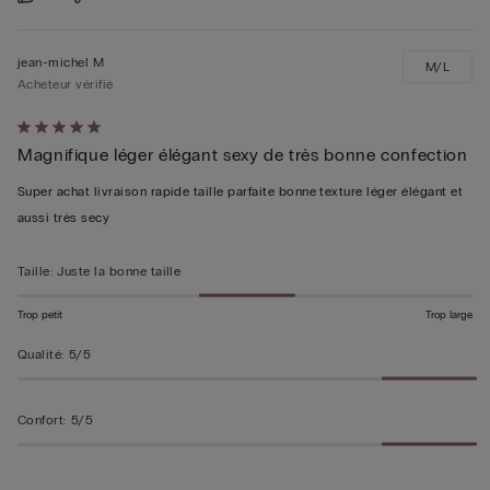
jean-michel M
M/L
Acheteur vérifié
Évalué
Magnifique léger élégant sexy de très bonne confection
5sur 5
Super achat livraison rapide taille parfaite bonne texture léger élégant et
aussi très secy
Taille
:
Juste la bonne taille
Trop petit
Trop large
Qualité
:
5/5
Confort
:
5/5