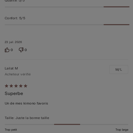
Qualité
:
5/5
Confort
:
5/5
23 juil. 2026
0
0
Lailat M
M/L
Acheteur vérifié
Évalué
Superbe
5sur 5
Un de mes kimono favoris
Taille
:
Juste la bonne taille
Trop petit
Trop large