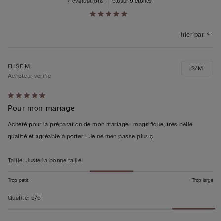
7 évaluations
5,0
sur 5 étoiles
Trier par
ELISE M
S/M
Acheteur vérifié
Évalué
Pour mon mariage
5sur 5
Acheté pour la préparation de mon mariage : magnifique, très belle
qualité et agréable à porter ! Je ne m'en passe plus ç
Taille
:
Juste la bonne taille
Trop petit
Trop large
Qualité
:
5/5