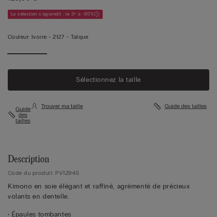
La sélection s'agrandit : le 3ᵉ à -50%
Couleur:
Ivoire -
2127 - Talque
Sélectionnez la taille
Trouver ma taille
Guide des tailles
Guide
des
tailles
Description
Code du produit: PV1294S
Kimono en soie élégant et raffiné, agrémenté de précieux
volants en dentelle.
• Épaules tombantes