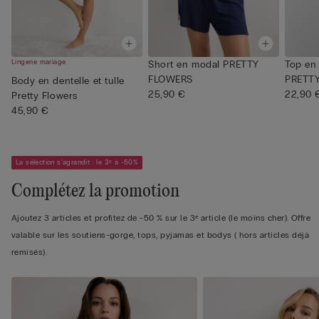
Lingerie mariage
Short en modal PRETTY
Top en 
FLOWERS
PRETT
Body en dentelle et tulle
25,90 €
22,90 
Pretty Flowers
45,90 €
La sélection s'agrandit : le 3ᵉ à -50%
Complétez la promotion
Ajoutez 3 articles et profitez de -50 % sur le 3ᵉ article (le moins cher). Offre
valable sur les soutiens-gorge, tops, pyjamas et bodys ( hors articles déjà
remisés).