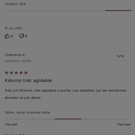
Confort
:
5/5
27 juil. 2026
0
0
Clémence A
S/M
Acheteur vérifié
Évalué
Kimono très agréable
5sur 5
Très joli Kimono, très agréable à porter. Les dentelles sur les extrémités
donnent un joli détail.
Taille
:
Juste la bonne taille
Trop petit
Trop large