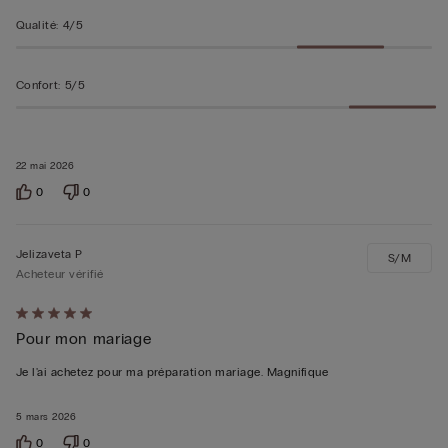
Qualité
:
4/5
Confort
:
5/5
22 mai 2026
0
0
Jelizaveta P
S/M
Acheteur vérifié
Évalué
Pour mon mariage
5sur 5
Je l'ai achetez pour ma préparation mariage. Magnifique
5 mars 2026
0
0