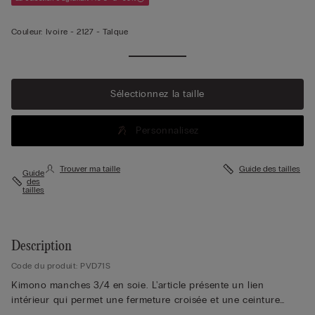
Couleur:
Ivoire -
2127 - Talque
Sélectionnez la taille
Personnalisez
Trouver ma taille
Guide des tailles
Guide
des
tailles
Description
Code du produit: PVD71S
Kimono manches 3/4 en soie. L'article présente un lien
intérieur qui permet une fermeture croisée et une ceinture
avec deux passants. La mannequin mesure 179 cm et porte une