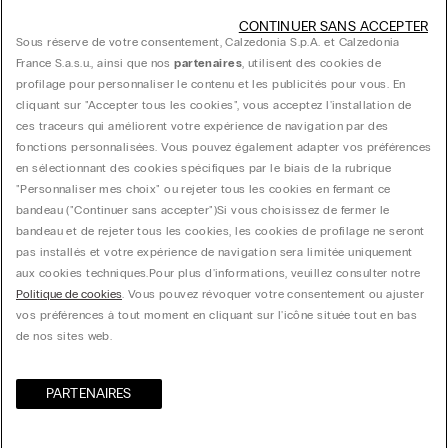
Trouver une boutique
CONTINUER SANS ACCEPTER
Sous réserve de votre consentement, Calzedonia S.p.A. et Calzedonia
France S.a.s.u., ainsi que nos
partenaires
, utilisent des cookies de
profilage pour personnaliser le contenu et les publicités pour vous. En
cliquant sur "Accepter tous les cookies", vous acceptez l'installation de
ces traceurs qui améliorent votre expérience de navigation par des
fonctions personnalisées. Vous pouvez également adapter vos préférences
Guide produit
en sélectionnant des cookies spécifiques par le biais de la rubrique
"Personnaliser mes choix" ou rejeter tous les cookies en fermant ce
bandeau ("Continuer sans accepter")​ Si vous choisissez de fermer le
Service client
bandeau et de rejeter tous les cookies, les cookies de profilage ne seront
pas installés et votre expérience de navigation sera limitée uniquement
aux cookies techniques.​ Pour plus d'informations, veuillez consulter notre
Données légales
Politique de cookies
. Vous pouvez révoquer votre consentement ou ajuster
vos préférences à tout moment en cliquant sur l'icône située tout en bas
de nos sites web.
Société
PARTENAIRES​
Calzedonia France Sasu 2, rue de la Harpe- 75005 Paris FRANCE - FR40515099562,