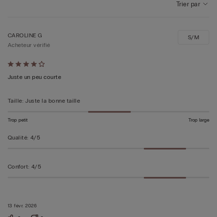
Trier par
CAROLINE G
S/M
Acheteur vérifié
Évalué
4sur 5
Juste un peu courte
Taille
:
Juste la bonne taille
Trop petit
Trop large
Qualité
:
4/5
Confort
:
4/5
13 févr. 2026