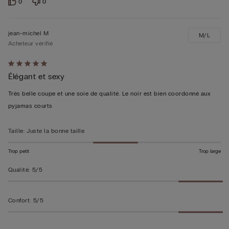
0
0
jean-michel M
M/L
Acheteur vérifié
Évalué
Élégant et sexy
5sur 5
Très belle coupe et une soie de qualité. Le noir est bien coordonné aux
pyjamas courts
Taille
:
Juste la bonne taille
Trop petit
Trop large
Qualité
:
5/5
Confort
:
5/5