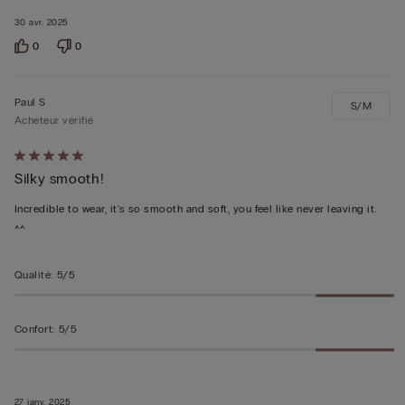
30 avr. 2025
0
0
Paul S
S/M
Acheteur vérifié
Évalué
Silky smooth!
5sur 5
Incredible to wear, it's so smooth and soft, you feel like never leaving it.
^^
Qualité
:
5/5
Confort
:
5/5
27 janv. 2025