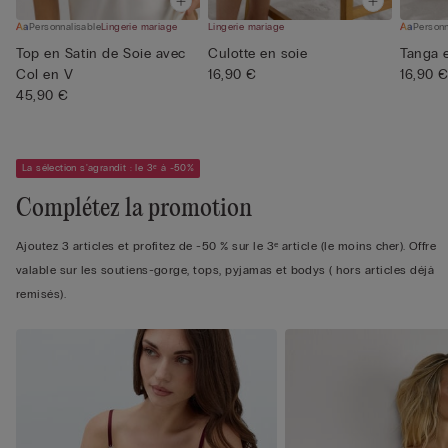
Personnalisable
Lingerie mariage
Lingerie mariage
Personn
Top en Satin de Soie avec
Culotte en soie
Tanga 
Col en V
16,90 €
16,90 
45,90 €
La sélection s'agrandit : le 3ᵉ à -50%
Complétez la promotion
Ajoutez 3 articles et profitez de -50 % sur le 3ᵉ article (le moins cher). Offre
valable sur les soutiens-gorge, tops, pyjamas et bodys ( hors articles déjà
remisés).