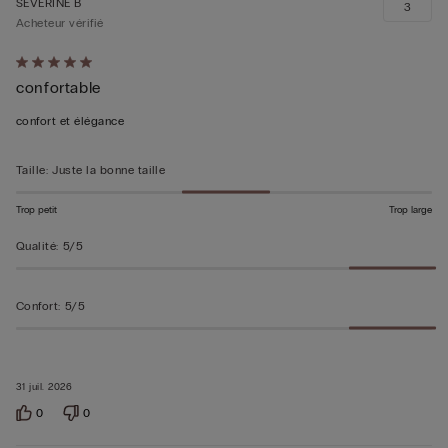
SEVERINE B
3
Acheteur vérifié
Évalué
confortable
5sur 5
confort et élégance
Taille
:
Juste la bonne taille
Trop petit
Trop large
Qualité
:
5/5
Confort
:
5/5
31 juil. 2026
0
0