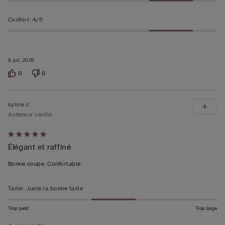
Confort
:
4/5
8 juil. 2026
0
0
sylvie c
4
Acheteur vérifié
Évalué
Élégant et raffiné
5sur 5
Bonne coupe. Confortable.
Taille
:
Juste la bonne taille
Trop petit
Trop large