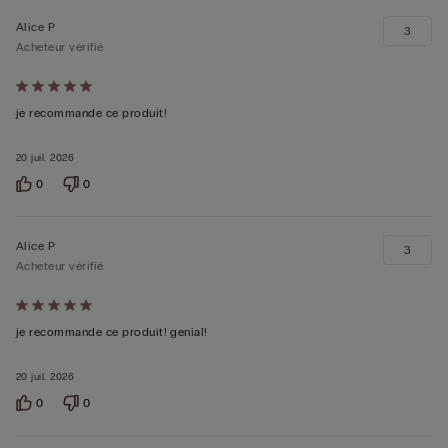
Alice P
3
Acheteur vérifié
Évalué
5sur 5
je recommande ce produit!
20 juil. 2026
0
0
Alice P
3
Acheteur vérifié
Évalué
5sur 5
je recommande ce produit! genial!
20 juil. 2026
0
0