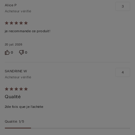
Alice P
3
Acheteur vérifié
Évalué
5sur 5
je recommande ce produit!
20 juil. 2026
0
0
SANDRINE W
4
Acheteur vérifié
Évalué
Qualité
5sur 5
2de fois que je l’achète
Qualité
:
1/5