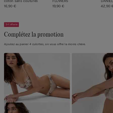
coton sans coutures
FLOWERS
DANIE
16,90 €
19,90 €
42,90 
3+1 offerte
Complétez la promotion
Ajoutez au panier 4 culottes, on vous offre la moins chère.