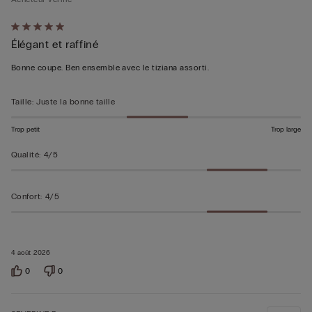
Évalué
Élégant et raffiné
5sur 5
Bonne coupe. Ben ensemble avec le tiziana assorti.
Taille
:
Juste la bonne taille
Trop petit
Trop large
Qualité
:
4/5
Confort
:
4/5
4 août 2026
0
0