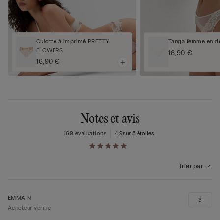
Culotte à imprimé PRETTY
Tanga femme en den
FLOWERS
16,90 €
16,90 €
Notes et avis
169 évaluations
4,9
sur 5 étoiles
Trier par
EMMA N
3
Acheteur vérifié