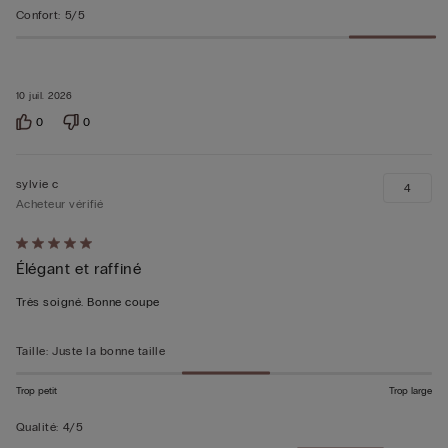
Confort
:
5/5
10 juil. 2026
0
0
sylvie c
4
Acheteur vérifié
Évalué
Élégant et raffiné
5sur 5
Très soigné. Bonne coupe
Taille
:
Juste la bonne taille
Trop petit
Trop large
Qualité
:
4/5