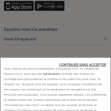
Inscrivez-vous à la newsletter
Trouver une boutique
CONTINUER SANS ACCEPTER
Sous réserve de votre consentement, Calzedonia S.p.A. et Calzedonia
France S.a.s.u., ainsi que nos
partenaires
, utilisent des cookies de
profilage pour personnaliser le contenu et les publicités pour vous. En
cliquant sur "Accepter tous les cookies", vous acceptez l'installation de
ces traceurs qui améliorent votre expérience de navigation par des
fonctions personnalisées. Vous pouvez également adapter vos préférences
Guide produit
en sélectionnant des cookies spécifiques par le biais de la rubrique
"Personnaliser mes choix" ou rejeter tous les cookies en fermant ce
bandeau ("Continuer sans accepter")​ Si vous choisissez de fermer le