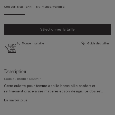
Couleur:
Bleu -
347i - Blu Intenso/vaniglia
Sélectionnez la taille
Trouver ma taille
Guide des tailles
Guide
des
tailles
Description
Code du produit: SI1294P
Cette culotte pour femme à taille basse allie confort et
raffinement grâce à ses matières et son design. Le dos est
entièrement réalisé en dentelle délicate, ornée de motifs floraux
En savoir plus
proches des bords, apportant une touche féminine et
sophistiquée. Le devant est conçu en microfibre douce,
garantissant une sensation soyeuse et agréable sur la peau. Un