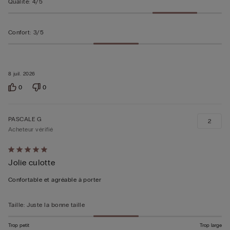
Qualité
:
4/5
Confort
:
3/5
8 juil. 2026
0
0
PASCALE G
2
Acheteur vérifié
Évalué
Jolie culotte
5sur 5
Confortable et agréable à porter
Taille
:
Juste la bonne taille
Trop petit
Trop large