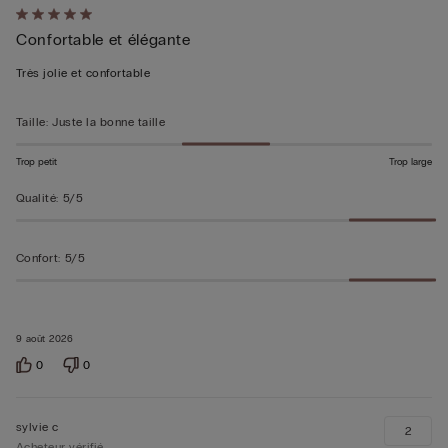
Évalué
Confortable et élégante
5sur 5
Très jolie et confortable
Taille
:
Juste la bonne taille
Trop petit
Trop large
Qualité
:
5/5
Confort
:
5/5
9 août 2026
0
0
sylvie c
2
Acheteur vérifié