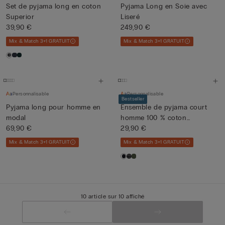
Set de pyjama long en coton
Pyjama Long en Soie avec
Superior
Liseré
39,90 €
249,90 €
Mix & Match 3+1 GRATUIT
Mix & Match 3+1 GRATUIT
Personnalisable
Personnalisable
Bestseller
Pyjama long pour homme en
Ensemble de pyjama court
modal
homme 100 % coton
69,90 €
Supérie...
29,90 €
Mix & Match 3+1 GRATUIT
Mix & Match 3+1 GRATUIT
10 article sur 10 affiché