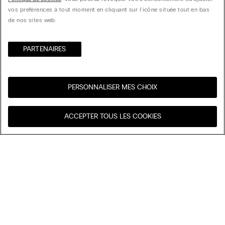
vos préférences à tout moment en cliquant sur l'icône située tout en bas
de nos sites web.
PARTENAIRES​
PERSONNALISER MES CHOIX
Visitez l’e-store de votre
United States
ACCEPTER TOUS LES COOKIES
pays
Trier par
Nos coups de cœur
Prix décroissant
My Intimissimi
Prix croissant
Nouveautés