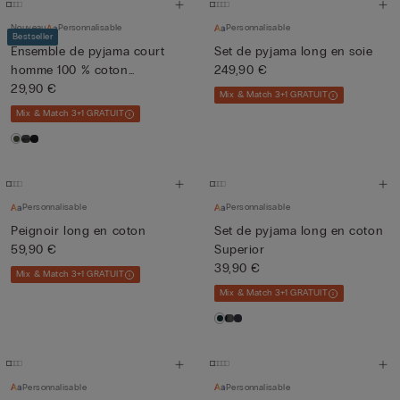
Nouveau
Personnalisable
Personnalisable
Bestseller
Ensemble de pyjama court
Set de pyjama long en soie
homme 100 % coton
249,90 €
Supérie...
29,90 €
Mix & Match 3+1 GRATUIT
Mix & Match 3+1 GRATUIT
Personnalisable
Personnalisable
Peignoir long en coton
Set de pyjama long en coton
59,90 €
Superior
39,90 €
Mix & Match 3+1 GRATUIT
Mix & Match 3+1 GRATUIT
Personnalisable
Personnalisable