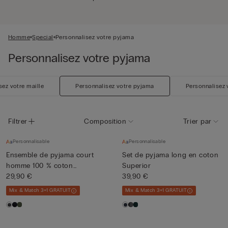
Homme
Special
Personnalisez votre pyjama
Personnalisez votre pyjama
sez votre maille
Personnalisez votre pyjama
Personnalisez 
Filtrer
Composition
Trier par
Personnalisable
Personnalisable
Ensemble de pyjama court
Set de pyjama long en coton
homme 100 % coton
Superior
Supérie...
29,90 €
39,90 €
Mix & Match 3+1 GRATUIT
Mix & Match 3+1 GRATUIT