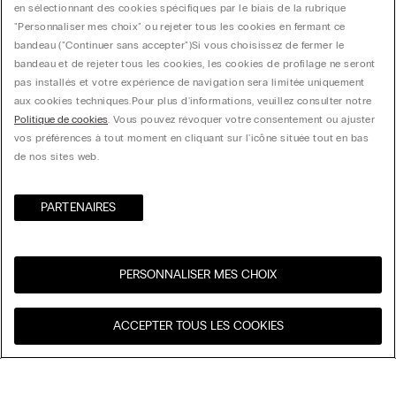
en sélectionnant des cookies spécifiques par le biais de la rubrique
"Personnaliser mes choix" ou rejeter tous les cookies en fermant ce
bandeau ("Continuer sans accepter")​ Si vous choisissez de fermer le
bandeau et de rejeter tous les cookies, les cookies de profilage ne seront
pas installés et votre expérience de navigation sera limitée uniquement
aux cookies techniques.​ Pour plus d'informations, veuillez consulter notre
Politique de cookies
. Vous pouvez révoquer votre consentement ou ajuster
vos préférences à tout moment en cliquant sur l'icône située tout en bas
de nos sites web.
PARTENAIRES​
PERSONNALISER MES CHOIX
Visitez l’e-store de votre
United States
ACCEPTER TOUS LES COOKIES
pays