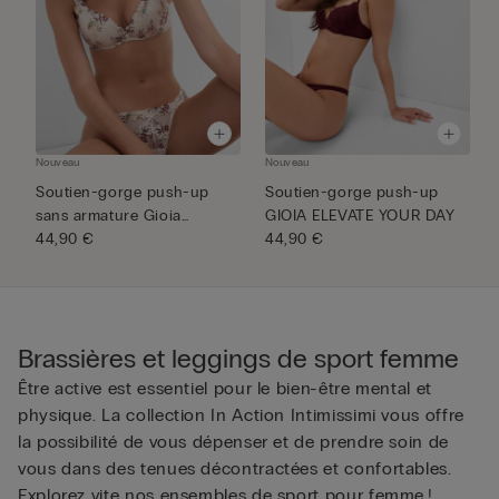
Nouveau
Nouveau
N
Soutien-gorge push-up
Soutien-gorge push-up
S
sans armature Gioia
GIOIA ELEVATE YOUR DAY
S
imprimé ...
44,90 €
44,90 €
F
4
Brassières et leggings de sport femme
Être active est essentiel pour le bien-être mental et
physique. La collection In Action Intimissimi vous offre
la possibilité de vous dépenser et de prendre soin de
vous dans des tenues décontractées et confortables.
Explorez vite nos ensembles de sport pour femme !