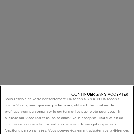
CONTINUER SANS ACCEPTER
Sous réserve de votre consentement, Calzedonia S.p.A. et Calzedonia
France S.a.s.u., ainsi que nos
partenaires
, utilisent des cookies de
profilage pour personnaliser le contenu et les publicités pour vous. En
cliquant sur "Accepter tous les cookies", vous acceptez l'installation de
ces traceurs qui améliorent votre expérience de navigation par des
fonctions personnalisées. Vous pouvez également adapter vos préférences