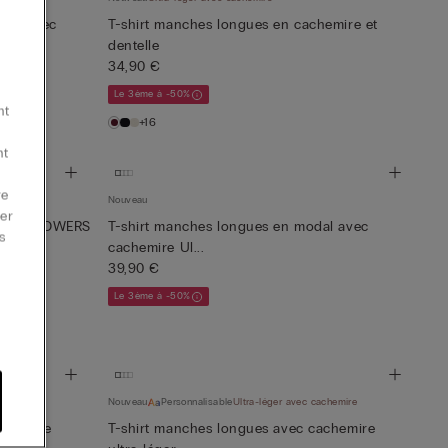
odal avec
T-shirt manches longues en cachemire et
dentelle
34,90 €
Le 3ème à -50%
nt
+16
nt
re
Nouveau
er
CIFUL FLOWERS
T-shirt manches longues en modal avec
s
cachemire Ul...
39,90 €
Le 3ème à -50%
chemire
Nouveau
Personnalisable
Ultra-léger avec cachemire
achemire
T-shirt manches longues avec cachemire