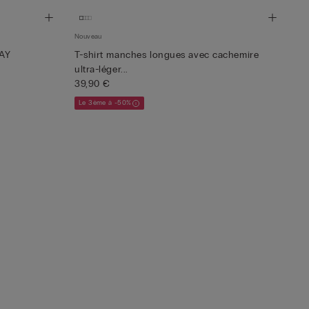
Nouveau
DAY
T-shirt manches longues avec cachemire
ultra-léger...
39,90 €
Le 3ème à -50%