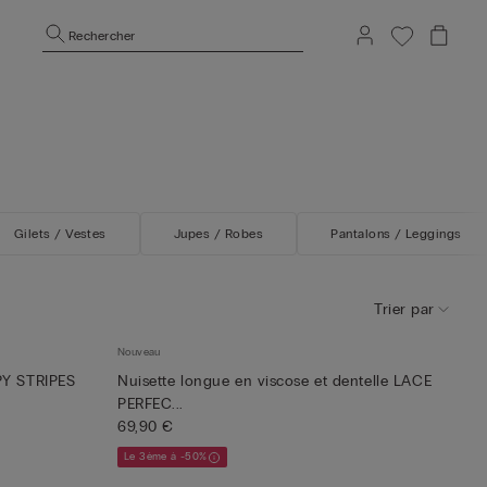
Rechercher
Gilets / Vestes
Jupes / Robes
Pantalons / Leggings
Trier par
Nouveau
PY STRIPES
Nuisette longue en viscose et dentelle LACE
PERFEC...
69,90 €
Le 3ème à -50%