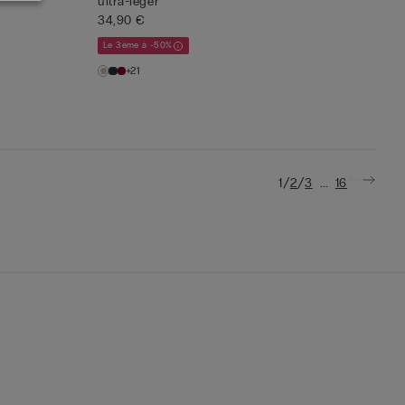
ultra-léger
34,90 €
Le 3ème à -50%
+21
/
/
...
1
2
3
16