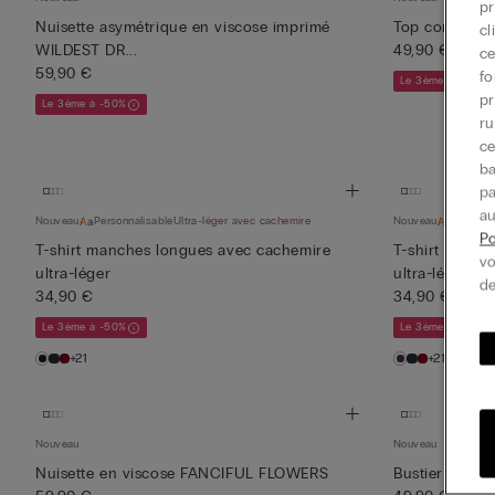
pr
Nuisette asymétrique en viscose imprimé
Top construi
cl
WILDEST DR...
49,90 €
ce
59,90 €
fo
Le 3ème à -50%
pr
Le 3ème à -50%
ru
ce
ba
pa
au
Nouveau
Personnalisable
Ultra-léger avec cachemire
Nouveau
Personna
Po
T-shirt manches longues avec cachemire
T-shirt manch
vo
ultra-léger
ultra-léger
de
34,90 €
34,90 €
Le 3ème à -50%
Le 3ème à -50%
+21
+21
Nouveau
Nouveau
Nuisette en viscose FANCIFUL FLOWERS
Bustier band