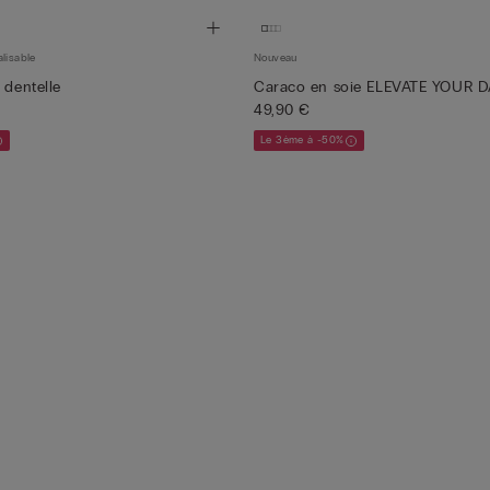
lisable
Nouveau
 dentelle
Caraco en soie ELEVATE YOUR 
49,90 €
Le 3ème à -50%