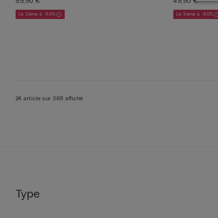
59,90 €
49,90 €
Le 3ème à -50%
Le 3ème à -50%
24 article sur 365 affiché
Type