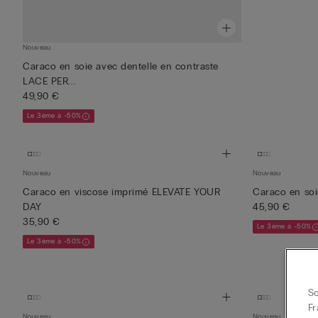
Nouveau
Caraco en soie avec dentelle en contraste
LACE PER...
49,90 €
Le 3ème à -50%
Nouveau
Nouveau
Caraco en viscose imprimé ELEVATE YOUR
Caraco en soi
DAY
45,90 €
35,90 €
Le 3ème à -50%
Le 3ème à -50%
So
Fr
Nouveau
Nouveau