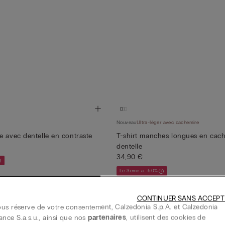
Nouveau
Ultra-léger avec cachemire
e avec dentelle en contraste
T-shirt manches longues en cach
dentelle
34,90 €
Le 3ème à -50%
+16
CONTINUER SANS ACCEPT
us réserve de votre consentement, Calzedonia S.p.A. et Calzedonia
ance S.a.s.u., ainsi que nos
partenaires
, utilisent des cookies de
Nouveau