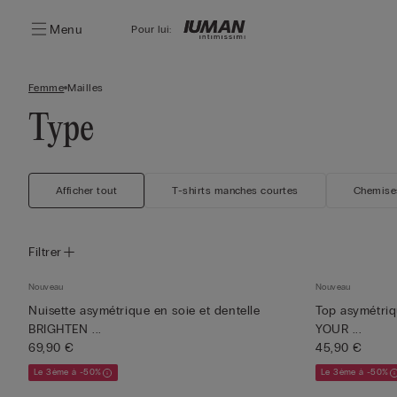
Menu
Pour lui:
Femme
Mailles
Type
Afficher tout
T-shirts manches courtes
Chemise
Filtrer
Nouveau
Nouveau
Nuisette asymétrique en soie et dentelle
Top asymétriq
BRIGHTEN ...
YOUR ...
69,90 €
45,90 €
Le 3ème à -50%
Le 3ème à -50%