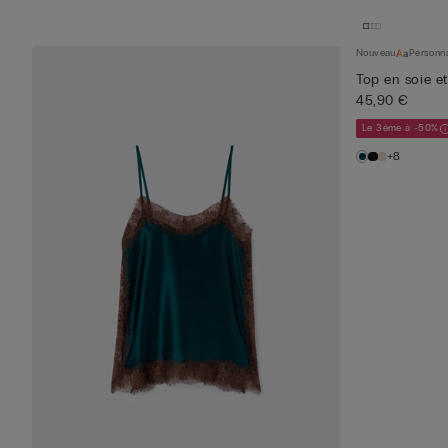
Nouveau
Personna
Top en soie et
45,90 €
Le 3ème à -50%
+8