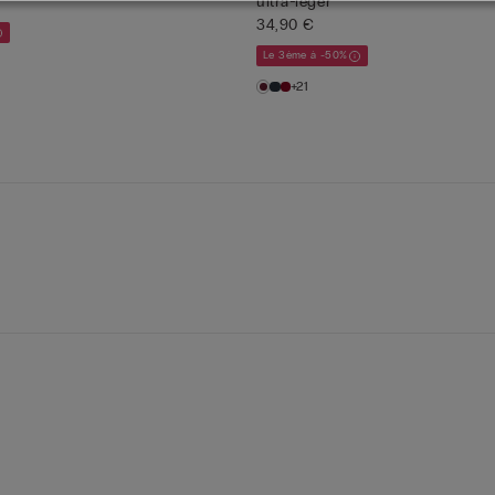
ultra-léger
34,90 €
Le 3ème à -50%
+21