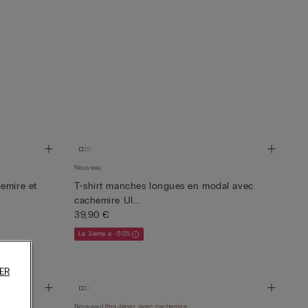
Nouveau
emire et
T-shirt manches longues en modal avec
cachemire Ul...
39,90 €
Le 3ème à -50%
ER
Nouveau
Ultra-léger avec cachemire