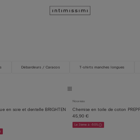
s
Débardeurs / Caracos
T-shirts manches longues
Nouveau
ue en soie et dentelle BRIGHTEN
Chemise en toile de coton PREP
45,90 €
Le 3ème à -50%