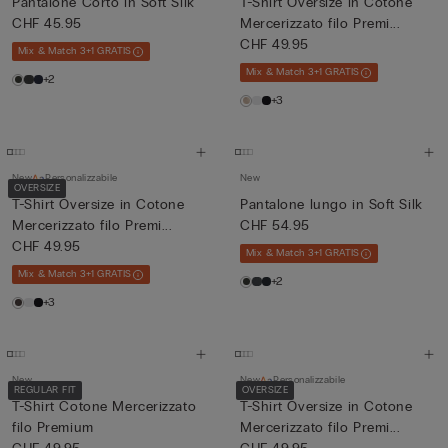
Pantalone Corto in Soft Silk
T-Shirt Oversize in Cotone
CHF 45.95
Mercerizzato filo Premi...
CHF 49.95
Mix & Match 3+1 GRATIS
Mix & Match 3+1 GRATIS
+2
+3
New
Personalizzabile
New
OVERSIZE
T-Shirt Oversize in Cotone
Pantalone lungo in Soft Silk
Mercerizzato filo Premi...
CHF 54.95
CHF 49.95
Mix & Match 3+1 GRATIS
Mix & Match 3+1 GRATIS
+2
+3
New
New
Personalizzabile
REGULAR FIT
OVERSIZE
T-Shirt Cotone Mercerizzato
T-Shirt Oversize in Cotone
filo Premium
Mercerizzato filo Premi...