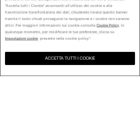
“Accetta tutti i Cookie” acconsenti all’utilizzo dei cookie e alla
trasmissione transfrontaliera dei dati, chiudendo invece questo banner
tramite il tasto chiudi proseguirai la navigazione e i cookie non saranno
attivi. Per maggiori informazioni sui cookie consulta
Cookie Policy
. In
qualunque momento, per modificare le tue preferenze, clicca su
Impostazioni cookie
presente nella cookie policy”.
ACCETTA TUTTI I COOKIE
United States
Visita l'e-store del tuo paese
Ordina per
Top Sellers
Price High to Low
My Intimissimi
Price Low to High
New Arrivals
Gift Card