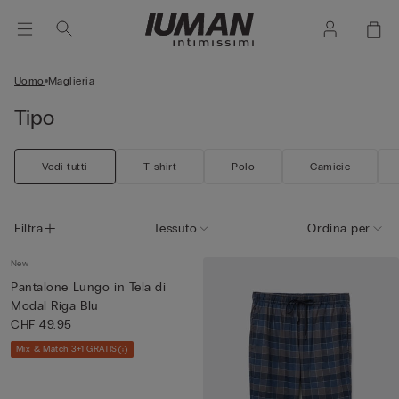
Uomo
Maglieria
Tipo
Vedi tutti
T-shirt
Polo
Camicie
Filtra
Tessuto
Ordina per
New
Pantalone Lungo in Tela di
Modal Riga Blu
CHF 49.95
Mix & Match 3+1 GRATIS