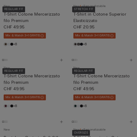
New
New
Personalizzabile
REGULAR FIT
STRETCH FIT
T-Shirt Cotone Mercerizzato
T-Shirt in Cotone Superior
filo Premium
Elasticizzato
CHF 49.95
CHF 20.95
Mix & Match 3+1 GRATIS
Mix & Match 3+1 GRATIS
+8
+8
New
New
REGULAR FIT
REGULAR FIT
T-Shirt Cotone Mercerizzato
T-Shirt Cotone Mercerizzato
filo Premium
filo Premium
CHF 49.95
CHF 49.95
Mix & Match 3+1 GRATIS
Mix & Match 3+1 GRATIS
+8
+8
New
New
Personalizzabile
OVERSIZE