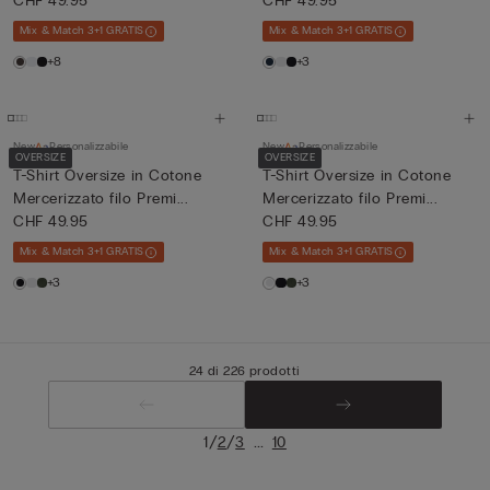
CHF 49.95
CHF 49.95
Mix & Match 3+1 GRATIS
Mix & Match 3+1 GRATIS
+8
+3
New
Personalizzabile
New
Personalizzabile
OVERSIZE
OVERSIZE
T-Shirt Oversize in Cotone
T-Shirt Oversize in Cotone
Mercerizzato filo Premi...
Mercerizzato filo Premi...
CHF 49.95
CHF 49.95
Mix & Match 3+1 GRATIS
Mix & Match 3+1 GRATIS
+3
+3
24 di 226 prodotti
/
/
...
1
2
3
10