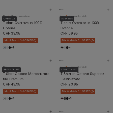
New
Personalizzabile
New
Personalizzabile
OVERSIZE
OVERSIZE
T-shirt Oversize in 100%
T-shirt Oversize in 100%
Cotone
Cotone
CHF 39.95
CHF 39.95
Mix & Match 3+1 GRATIS
Mix & Match 3+1 GRATIS
+4
+4
New
New
Personalizzabile
REGULAR FIT
STRETCH FIT
T-Shirt Cotone Mercerizzato
T-Shirt in Cotone Superior
filo Premium
Elasticizzato
CHF 49.95
CHF 20.95
Mix & Match 3+1 GRATIS
Mix & Match 3+1 GRATIS
+8
+8