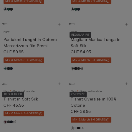
Mix & Match 3+1 GRATIS
Mix & Match 3+1 GRATIS
New
New
REGULAR FIT
Pantaloni Lunghi in Cotone
Maglia a Manica Lunga in
Mercerizzato filo Premi...
Soft Silk
CHF 59.95
CHF 54.95
Mix & Match 3+1 GRATIS
Mix & Match 3+1 GRATIS
+2
New
Personalizzabile
New
Personalizzabile
REGULAR FIT
OVERSIZE
T-shirt in Soft Silk
T-shirt Oversize in 100%
CHF 45.95
Cotone
CHF 39.95
Mix & Match 3+1 GRATIS
Mix & Match 3+1 GRATIS
+5
+4