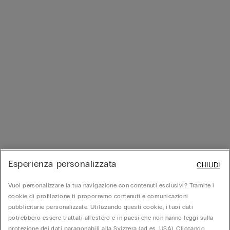
Esperienza personalizzata
CHIUDI
Vuoi personalizzare la tua navigazione con contenuti esclusivi? Tramite i
cookie di profilazione ti proporremo contenuti e comunicazioni
pubblicitarie personalizzate. Utilizzando questi cookie, i tuoi dati
potrebbero essere trattati all'estero e in paesi che non hanno leggi sulla
protezione dei dati paragonabili alla Svizzera (ad es. USA). Cliccando