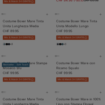
Multicolore ...
CHF 54.95
(-50%)
CHF 109.95
Mix & Match 3+1 GRATIS
Costume Boxer Mare Tinta
Costume Boxer Mare Tinta
Unita Lunghezza Media
Unita Modello Lungo
CHF 89.95
CHF 99.95
Mix & Match 3+1 GRATIS
Mix & Match 3+1 GRATIS
+3
+3
Costume Boxer Mare Stampa
Costume Boxer Mare con
Bestseller
Soft Touch
Mosaico Blu
Ricamo Squalo
CHF 99.95
CHF 99.95
Mix & Match 3+1 GRATIS
Mix & Match 3+1 GRATIS
Costume Boxer Mare Tinta
Costume Boxer Mare in 100%
Unita Lunghezza Media
Lino con Stampa Floreal...