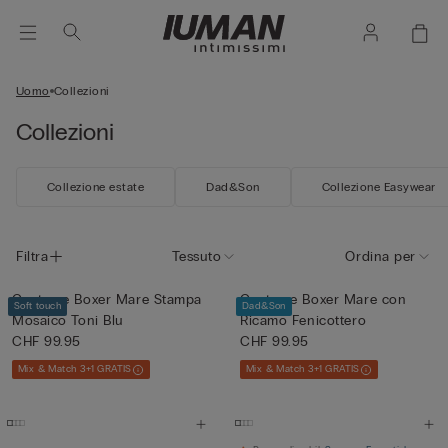
Uomo
Collezioni
Collezioni
Collezione estate
Dad&Son
Collezione Easywear
Filtra
Tessuto
Ordina per
Costume Boxer Mare Stampa
Costume Boxer Mare con
Soft touch
Dad&Son
Mosaico Toni Blu
Ricamo Fenicottero
CHF 99.95
CHF 99.95
Mix & Match 3+1 GRATIS
Mix & Match 3+1 GRATIS