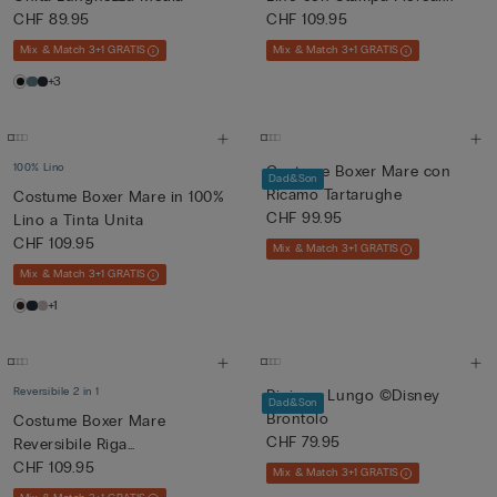
CHF 89.95
CHF 109.95
Mix & Match 3+1 GRATIS
Mix & Match 3+1 GRATIS
+3
100% Lino
Costume Boxer Mare con
Dad&Son
Ricamo Tartarughe
Costume Boxer Mare in 100%
CHF 99.95
Lino a Tinta Unita
CHF 109.95
Mix & Match 3+1 GRATIS
Mix & Match 3+1 GRATIS
+1
Reversibile 2 in 1
Pigiama Lungo ©Disney
Dad&Son
Brontolo
Costume Boxer Mare
CHF 79.95
Reversibile Riga
Bianco/Verde
CHF 109.95
Mix & Match 3+1 GRATIS