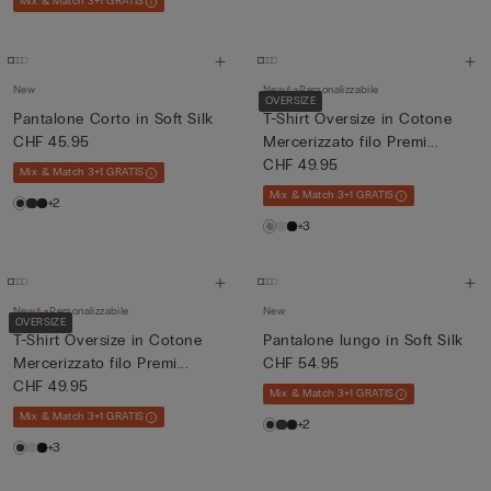
Mix & Match 3+1 GRATIS
New
New
Personalizzabile
OVERSIZE
Pantalone Corto in Soft Silk
T-Shirt Oversize in Cotone
CHF 45.95
Mercerizzato filo Premi...
CHF 49.95
Mix & Match 3+1 GRATIS
Mix & Match 3+1 GRATIS
+2
+3
New
Personalizzabile
New
OVERSIZE
T-Shirt Oversize in Cotone
Pantalone lungo in Soft Silk
Mercerizzato filo Premi...
CHF 54.95
CHF 49.95
Mix & Match 3+1 GRATIS
Mix & Match 3+1 GRATIS
+2
+3