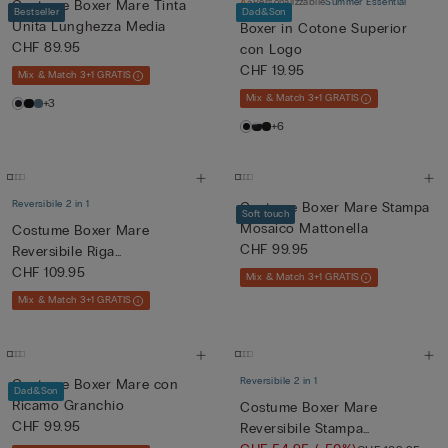
Personalizzabile
Summer Essential
Costume Boxer Mare Tinta
Bestseller
Dad&Son
Unita Lunghezza Media
Boxer in Cotone Superior
CHF 89.95
con Logo
CHF 19.95
Mix & Match 3+1 GRATIS
Mix & Match 3+1 GRATIS
+3
+6
Reversibile 2 in 1
Costume Boxer Mare Stampa
Soft touch
Mosaico Mattonella
Costume Boxer Mare
CHF 99.95
Reversibile Riga
Bianco/Azzurro
CHF 109.95
Mix & Match 3+1 GRATIS
Mix & Match 3+1 GRATIS
Reversibile 2 in 1
Costume Boxer Mare con
Dad&Son
Ricamo Granchio
Costume Boxer Mare
CHF 99.95
Reversibile Stampa