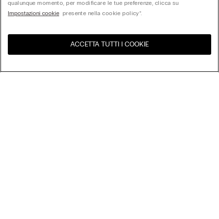
qualunque momento, per modificare le tue preferenze, clicca su
Impostazioni cookie
presente nella cookie policy”.
ACCETTA TUTTI I COOKIE
United States
Visita l'e-store del tuo paese
Ordina per
Top Sellers
Price High to Low
My Intimissimi
Price Low to High
New Arrivals
Gift Card
Sostenibilità