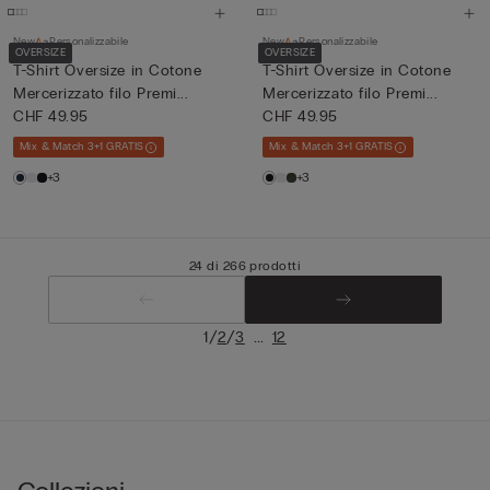
New
Personalizzabile
New
Personalizzabile
OVERSIZE
OVERSIZE
T-Shirt Oversize in Cotone
T-Shirt Oversize in Cotone
Mercerizzato filo Premi...
Mercerizzato filo Premi...
CHF 49.95
CHF 49.95
Mix & Match 3+1 GRATIS
Mix & Match 3+1 GRATIS
+3
+3
24 di 266 prodotti
/
/
...
1
2
3
12