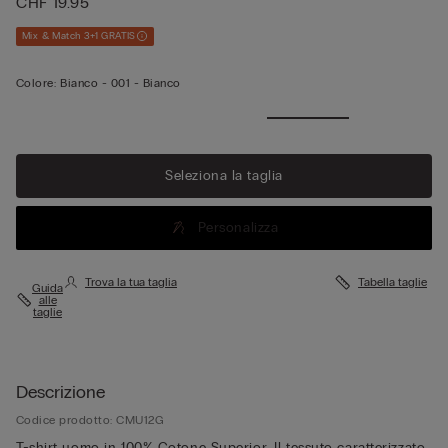
CHF 19.95
Mix & Match 3+1 GRATIS
Colore:
Bianco -
001 - Bianco
Seleziona la taglia
Personalizza
Trova la tua taglia
Tabella taglie
Guida
alle
taglie
Descrizione
Codice prodotto: CMU12G
T-shirt uomo in 100% Cotone Superior. Il tessuto caratterizzato