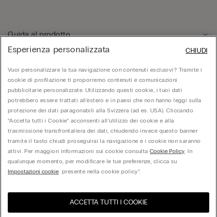
Guida al prodotto
Esperienza personalizzata
CHIUDI
Servizio clienti
Vuoi personalizzare la tua navigazione con contenuti esclusivi? Tramite i
cookie di profilazione ti proporremo contenuti e comunicazioni
pubblicitarie personalizzate. Utilizzando questi cookie, i tuoi dati
Area Legale
potrebbero essere trattati all'estero e in paesi che non hanno leggi sulla
protezione dei dati paragonabili alla Svizzera (ad es. USA). Cliccando
“Accetta tutti i Cookie” acconsenti all’utilizzo dei cookie e alla
Corporate
trasmissione transfrontaliera dei dati, chiudendo invece questo banner
tramite il tasto chiudi proseguirai la navigazione e i cookie non saranno
attivi. Per maggiori informazioni sui cookie consulta
Cookie Policy
. In
qualunque momento, per modificare le tue preferenze, clicca su
Calzedonia Switzerland AG, Wiesenstrasse 5, CH-8952 Schlieren, CHE-287.459.583,
Impostazioni cookie
presente nella cookie policy”.
hello@intimissimi.com
ACCETTA TUTTI I COOKIE
Seleziona la taglia
United States
Visita l'e-store del tuo paese