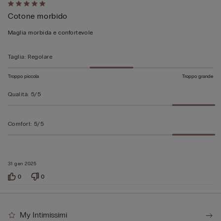
Valutato
Cotone morbido
5
su
Maglia morbida e confortevole
5
Taglia
:
Regolare
Troppo piccola
Troppo grande
Qualità
:
5/5
Comfort
:
5/5
31 gen 2025
0
0
My Intimissimi