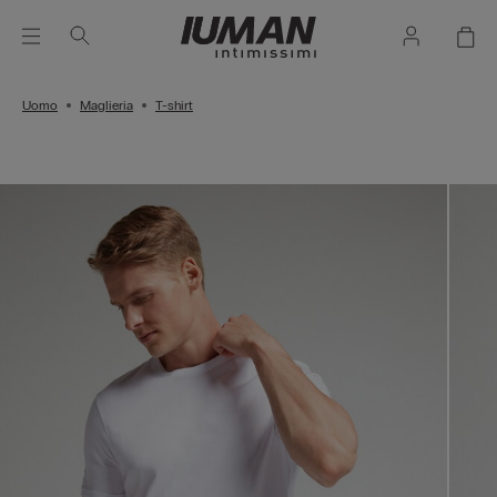
Uomo
Maglieria
T-shirt