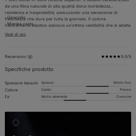
da una fibra naturale di alta qualità dona morbidezza,
resistenza e traspirabilità, assicurando una sensazione di
• Girocollo
freschezza che dura per tutta la giornata. Il cotone
• Manica corta
naturalmente elastico assicura un'ottima vestibilità che si adatta
• Vestibilità aderente
perfettamente alle forme del corpo, garantendo costante
Vedi di più
• Il modello è alto 185 cm e indossa la taglia L
libertà nei movimenti. Questa maglia a maniche corte in cotone
si distingue per la sua semplicità e praticità, rendendola
perfetta sia come capo intimo che come t-shirt esternabile.
Recensioni
(
4
)
5.0/5
Specifiche prodotto
Spesso
Molto fino
Spessore tessuto
Caldo
Fresco
Calore
Molto aderente
Oversize
Fit