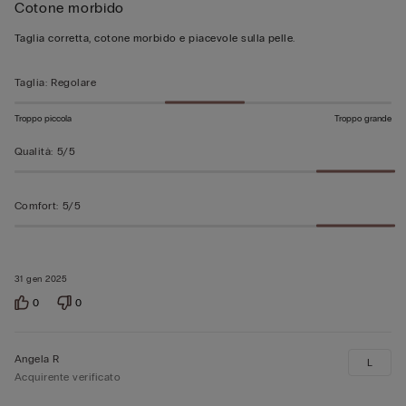
Cotone morbido
5
su
Taglia corretta, cotone morbido e piacevole sulla pelle.
5
Taglia
:
Regolare
Troppo piccola
Troppo grande
Qualità
:
5/5
Comfort
:
5/5
31 gen 2025
0
0
Angela R
L
Acquirente verificato