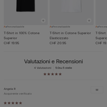
Personalizzabile
Personalizzabile
Persona
T-Shirt in 100% Cotone
T-Shirt in Cotone Superior
T-Shirt
Superior
Elasticizzato
Superi
CHF 19.95
CHF 20.95
CHF 19
Valutazioni e Recensioni
4 Valutazioni
5.0
su 5 stelle
Angela R
M
Acquirente verificato
Valutato