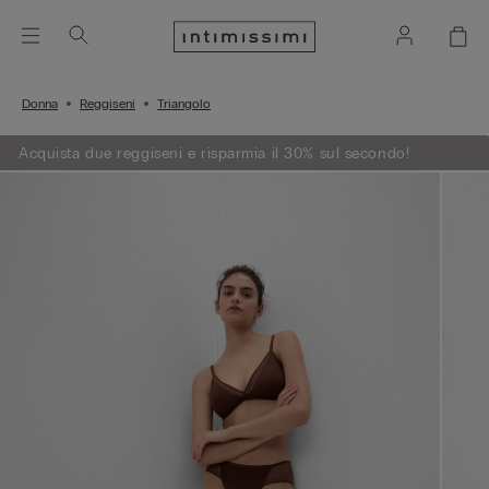
Donna
Reggiseni
Triangolo
Acquista due reggiseni e risparmia il 30% sul secondo!