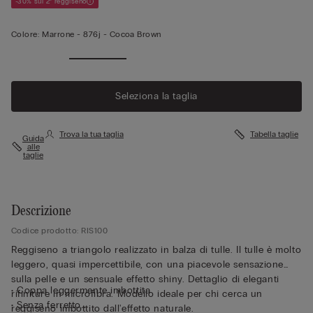
-30% sul 2° reggiseno
Colore:
Marrone -
876j - Cocoa Brown
Seleziona la taglia
Trova la tua taglia
Tabella taglie
Guida
alle
taglie
Descrizione
Codice prodotto: RIS100
Reggiseno a triangolo realizzato in balza di tulle. Il tulle è molto
leggero, quasi impercettibile, con una piacevole sensazione
sulla pelle e un sensuale effetto shiny. Dettaglio di eleganti
• Coppa leggermente imbottita
rifiniture in microfibra. Modello ideale per chi cerca un
• Senza ferretto
reggiseno imbottito dall'effetto naturale.