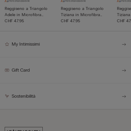
Personalizzabile
Personalizzabile
Persona
Reggiseno a Triangolo
Reggiseno a Triangolo
Reggis
Adele in Microfibra
Tiziana in Microfibra
Tiziana
Ultralig...
CHF 47.95
Ultral...
CHF 47.95
Ultral...
CHF 47
My Intimissimi
Gift Card
Sostenibilità