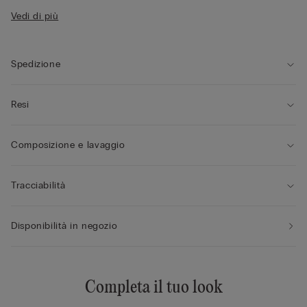
• Balenetta laterale
Vedi di più
• Girotorace doppiato in tulle
• Spallina rivestita in microfibra regolabile nella parte
posteriore
• Effetto seno arrotondato
Spedizione
• La modella è alta 175 cm e indossa la taglia 2B / 75B / 34B /
85B / 42B
Resi
Composizione e lavaggio
Tracciabilità
Disponibilità in negozio
Completa il tuo look