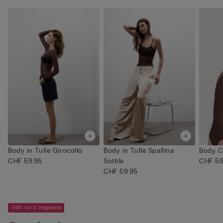
Body in Tulle Girocollo
Body in Tulle Spallina
Body Co
CHF 59.95
Sottile
CHF 59
CHF 59.95
-30% sul 2° reggiseno