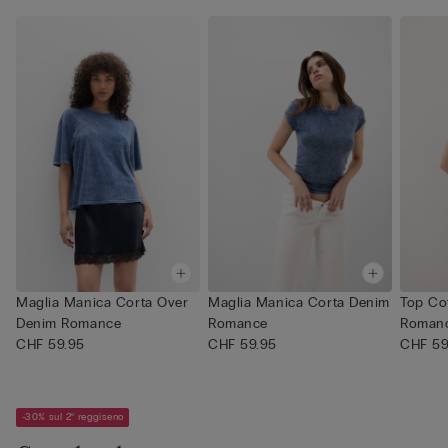
Maglia Manica Corta Over
Maglia Manica Corta Denim
Top Co
Denim Romance
Romance
Roman
CHF 59.95
CHF 59.95
CHF 59
-30% sul 2° reggiseno