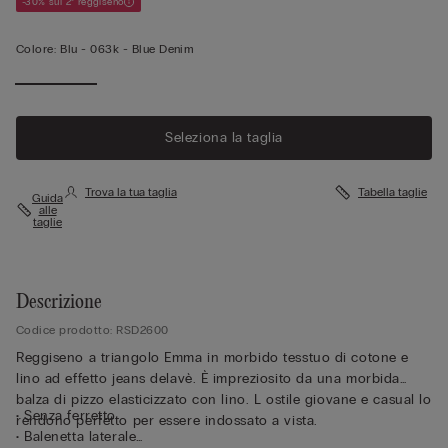
-30% sul 2° reggiseno
Colore:
Blu -
063k - Blue Denim
Seleziona la taglia
Trova la tua taglia
Tabella taglie
Guida
alle
taglie
Descrizione
Codice prodotto: RSD2600
Reggiseno a triangolo Emma in morbido tesstuo di cotone e
lino ad effetto jeans delavè. È impreziosito da una morbida
balza di pizzo elasticizzato con lino. L ostile giovane e casual lo
• Senza ferretto
rendono perfetto per essere indossato a vista.
• Balenetta laterale