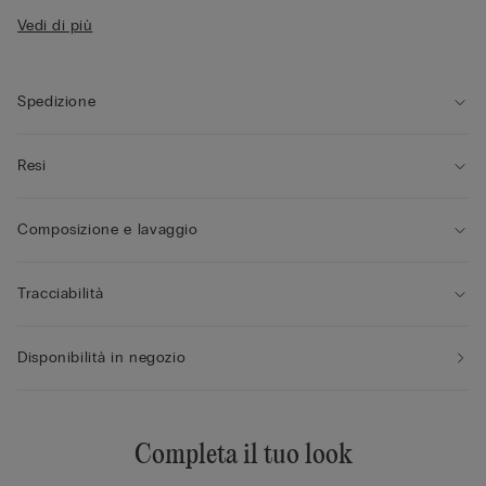
• Coppa non imbottita rivestita in morbido tulle
Vedi di più
• Spallina rivestita regolabile nella parte posteriore
• Effetto naturale
• La modella è alta 175 cm e indossa la taglia 2B / 75B / 34B /
85B / 42B
Spedizione
Resi
Composizione e lavaggio
Tracciabilità
Disponibilità in negozio
Completa il tuo look