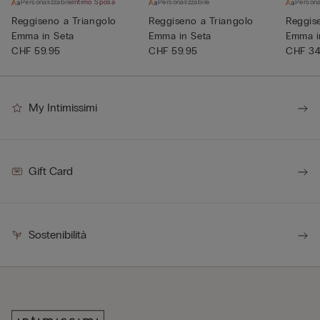
Personalizzabile
Intimo Sposa
Personalizzabile
Persona
Reggiseno a Triangolo
Reggiseno a Triangolo
Reggis
Emma in Seta
Emma in Seta
Emma i
CHF 59.95
CHF 59.95
CHF 34
My Intimissimi
Gift Card
Sostenibilità