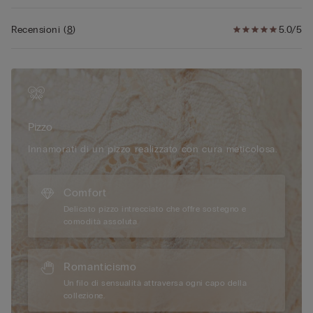
due taglie in più, valorizzando il décolleté con risultati
mozzafiato. Questo reggiseno super push-up unisce la qualità
Recensioni
(
8
)
5.0/5
dei materiali pregiati alla sensualità di un design sofisticato,
mentre le spalline regolabili rivestite in pizzo nella parte
posteriore garantiscono una vestibilità perfetta.
La modella è alta 175 cm e indossa la taglia 2B / 75B / 34B /
85B / 42B.
Pizzo
Innamorati di un pizzo realizzato con cura meticolosa.
Comfort
Delicato pizzo intrecciato che offre sostegno e
comodità assoluta.
Romanticismo
Un filo di sensualità attraversa ogni capo della
collezione.