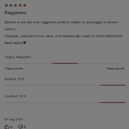
Valutato
Reggiseno
5
su
Questo è uno dei miei reggiseni preferiti (infatti lo posseggo in diversi
5
colori).
Comodo, valorizza il mio seno, e la fantasia dei ricami è molto femminile!
Bello bello!💖
Taglia
:
Regolare
Troppo piccola
Troppo grande
Qualità
:
5/5
Comfort
:
5/5
26 mag 2024
0
0