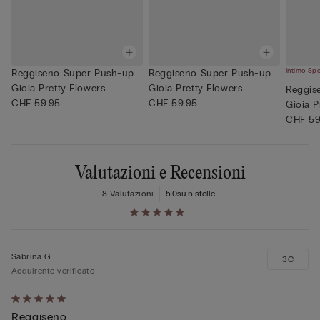
Intimo Sp
Reggiseno Super Push-up
Reggiseno Super Push-up
Gioia Pretty Flowers
Gioia Pretty Flowers
Reggis
CHF 59.95
CHF 59.95
Gioia P
CHF 59
Valutazioni e Recensioni
8 Valutazioni
5.0
su 5 stelle
Sabrina G
3C
Acquirente verificato
Valutato
Reggiseno
5