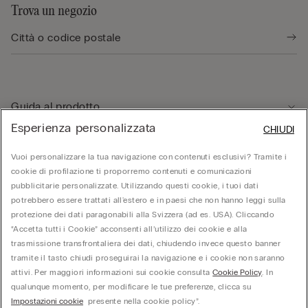
Trova un negozio
Guida al prodotto
Esperienza personalizzata
CHIUDI
Servizio clienti
Vuoi personalizzare la tua navigazione con contenuti esclusivi? Tramite i
cookie di profilazione ti proporremo contenuti e comunicazioni
pubblicitarie personalizzate. Utilizzando questi cookie, i tuoi dati
Area Legale
potrebbero essere trattati all'estero e in paesi che non hanno leggi sulla
protezione dei dati paragonabili alla Svizzera (ad es. USA). Cliccando
“Accetta tutti i Cookie” acconsenti all’utilizzo dei cookie e alla
Corporate
trasmissione transfrontaliera dei dati, chiudendo invece questo banner
tramite il tasto chiudi proseguirai la navigazione e i cookie non saranno
attivi. Per maggiori informazioni sui cookie consulta
Cookie Policy
. In
qualunque momento, per modificare le tue preferenze, clicca su
Calzedonia Switzerland AG, Wiesenstrasse 5, CH-8952 Schlieren, CHE-287.459.583,
Impostazioni cookie
presente nella cookie policy”.