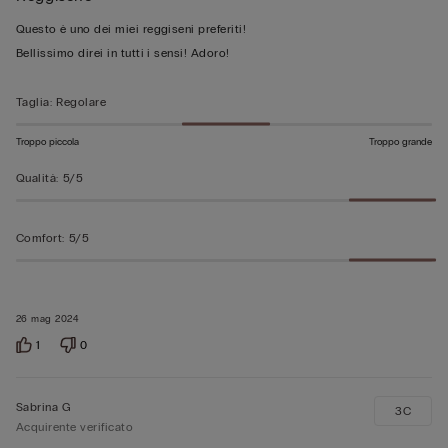
su
Questo è uno dei miei reggiseni preferiti!
5
Bellissimo direi in tutti i sensi! Adoro!
Taglia
:
Regolare
Troppo piccola
Troppo grande
Qualità
:
5/5
Comfort
:
5/5
26 mag 2024
1
0
Sabrina G
3C
Acquirente verificato