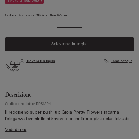
-30% sul 2° reggiseno
Colore:
Azzurro -
060k - Blue Water
Seleziona la taglia
Trova la tua taglia
Tabella taglie
Guida
alle
taglie
Descrizione
Codice prodotto: RPS1294
Il reggiseno super push-up Gioia Pretty Flowers incarna
l'eleganza femminile attraverso un raffinato pizzo elasticizzato
con ricami floreali delicati tono su tono o con colore a
Vedi di più
contrasto. Le coppe preformate graduate, molto imbottite e
senza ferretto, creano un effetto volume straordinario fino a