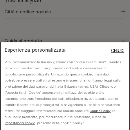
Trova un negozio
Guida al prodotto
Esperienza personalizzata
CHIUDI
Servizio clienti
Vuoi personalizzare la tua navigazione con contenuti esclusivi? Tramite i
cookie di profilazione ti proporremo contenuti e comunicazioni
pubblicitarie personalizzate. Utilizzando questi cookie, i tuoi dati
Area Legale
potrebbero essere trattati all'estero e in paesi che non hanno leggi sulla
protezione dei dati paragonabili alla Svizzera (ad es. USA). Cliccando
“Accetta tutti i Cookie” acconsenti all’utilizzo dei cookie e alla
Corporate
trasmissione transfrontaliera dei dati, chiudendo invece questo banner
tramite il tasto chiudi proseguirai la navigazione e i cookie non saranno
attivi. Per maggiori informazioni sui cookie consulta
Cookie Policy
. In
qualunque momento, per modificare le tue preferenze, clicca su
Calzedonia Switzerland AG, Wiesenstrasse 5, CH-8952 Schlieren, CHE-287.459.583,
Impostazioni cookie
presente nella cookie policy”.
hello@intimissimi.com