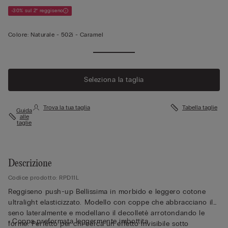
-30% sul 2° reggiseno
Colore:
Naturale -
502i - Caramel
Seleziona la taglia
Trova la tua taglia
Tabella taglie
Guida
alle
taglie
Descrizione
Codice prodotto: RPD11L
Reggiseno push-up Bellissima in morbido e leggero cotone
ultralight elasticizzato. Modello con coppe che abbracciano il
seno lateralmente e modellano il decolletè arrotondando le
• Coppa preformata leggermente imbottita
forme. Perfetto per chi cerca un effetto invisibile sotto