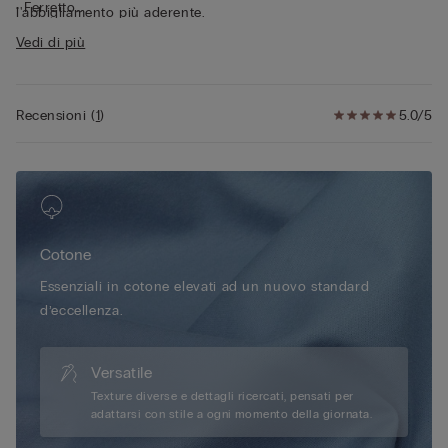
• Ferretto
l'abbigliamento più aderente.
• Girotorace doppiato in cotone con tulle interno per un
Vedi di più
maggiore comfort
• Spallina rivestita in cotone regolabile nella parte posteriore
• Leggero effetto push-up
• La modella è alta 175 cm e indossa la taglia 2B / 75B / 34B /
Recensioni
(
1
)
5.0/5
85B / 42B
Cotone
Essenziali in cotone elevati ad un nuovo standard
d’eccellenza.
Versatile
Texture diverse e dettagli ricercati, pensati per
adattarsi con stile a ogni momento della giornata.