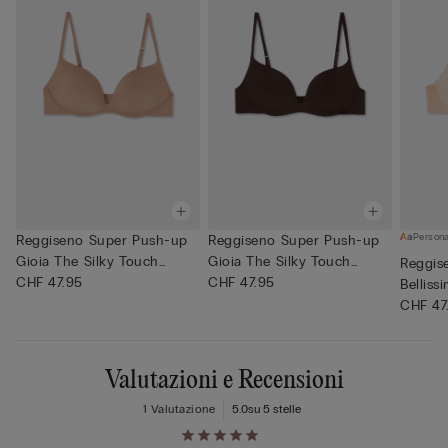
Persona
Reggiseno Super Push-up
Reggiseno Super Push-up
Gioia The Silky Touch
Gioia The Silky Touch
Reggis
Micr...
CHF 47.95
Micr...
CHF 47.95
Belliss
Ultrali..
CHF 47
Valutazioni e Recensioni
1 Valutazione
5.0
su 5 stelle