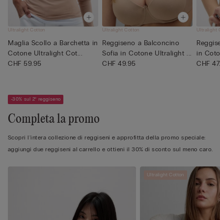
Ultralight Cotton
Ultralight Cotton
Ultralight
Maglia Scollo a Barchetta in
Reggiseno a Balconcino
Reggis
Cotone Ultralight Cot...
Sofia in Cotone Ultralight ...
in Coto
CHF 59.95
CHF 49.95
CHF 47
-30% sul 2° reggiseno
Completa la promo
Scopri l'intera collezione di reggiseni e approfitta della promo speciale:
aggiungi due reggiseni al carrello e ottieni il 30% di sconto sul meno caro.
Ultralight Cotton