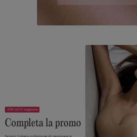
-30% sul 2° reggiseno
Completa la promo
Scopri l'intera collezione di reggiseni e