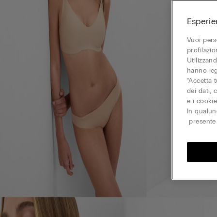
Esperie
Vuoi pers
profilazi
Utilizzand
hanno leg
“Accetta t
dei dati,
e i cooki
In qualun
presente 