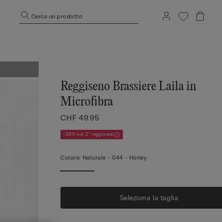
Cerca un prodotto
Reggiseno Brassiere Laila in
Microfibra
CHF 49.95
-30% sul 2° reggiseno
Colore:
Naturale -
044 - Honey
Seleziona la taglia