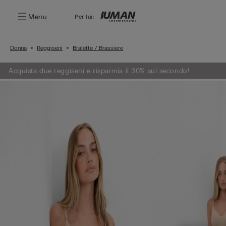
Menu
Per lui:
Donna
Reggiseni
Bralette / Brassiere
Acquista due reggiseni e risparmia il 30% sul secondo!