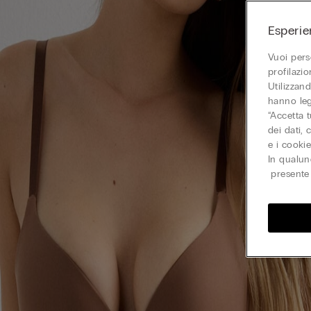
Esperie
Vuoi pers
profilazi
Utilizzand
hanno leg
“Accetta t
dei dati,
e i cooki
In qualun
presente 