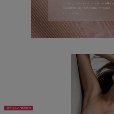
Il design senza cuciture è perfetto 
garantire una vestibilità invisibile
sotto gli abiti.
-30% sul 2° reggiseno