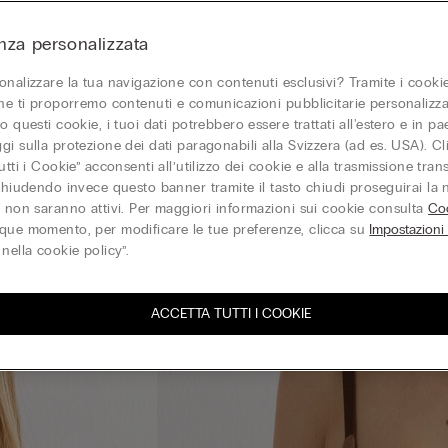
nza personalizzata
onalizzare la tua navigazione con contenuti esclusivi? Tramite i cookie
one ti proporremo contenuti e comunicazioni pubblicitarie personalizza
o questi cookie, i tuoi dati potrebbero essere trattati all'estero e in p
gi sulla protezione dei dati paragonabili alla Svizzera (ad es. USA). C
utti i Cookie” acconsenti all’utilizzo dei cookie e alla trasmissione tran
 chiudendo invece questo banner tramite il tasto chiudi proseguirai la
e non saranno attivi. Per maggiori informazioni sui cookie consulta
Coo
que momento, per modificare le tue preferenze, clicca su
Impostazioni
nella cookie policy”.
ACCETTA TUTTI I COOKIE