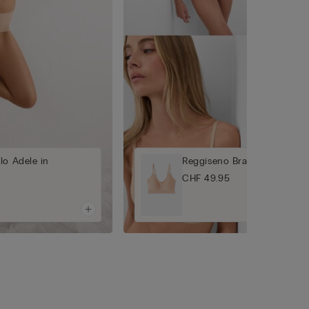
lo Adele in
Reggiseno Brassiere Laila in
CHF 49.95