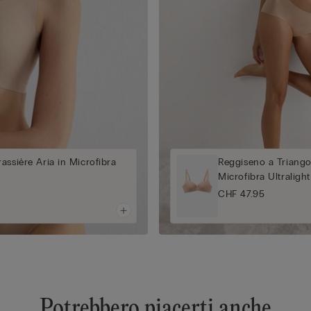
assière Aria in Microfibra
Reggiseno a Triango
Microfibra Ultralight
CHF 47.95
Potrebbero piacerti anche