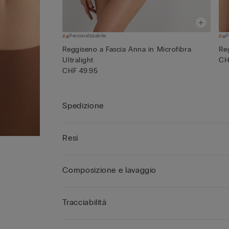
Personalizzabile
P
Reggiseno a Fascia Anna in Microfibra
Re
Ultralight
CH
CHF 49.95
Spedizione
Resi
Composizione e lavaggio
Tracciabilità