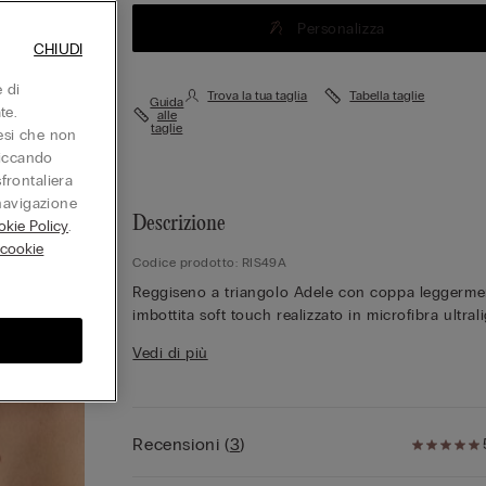
Personalizza
CHIUDI
 di
Trova la tua taglia
Tabella taglie
Guida
te.
alle
taglie
aesi che non
liccando
sfrontaliera
 navigazione
Descrizione
kie Policy
.
 cookie
Codice prodotto: RIS49A
Reggiseno a triangolo Adele con coppa leggerme
imbottita soft touch realizzato in microfibra ultrali
Coppa senza ferretto con all'interno un'invisibile
Vedi di più
struttura tecnica ideata per sostenere il seno con 
massimo confort. Balenette laterali e spalline
completamente regolabili.
Recensioni
(
3
)
La microfibra Intimissimi è semplicemente unica p
numerose peculiarità che la caratterizzano: ha un