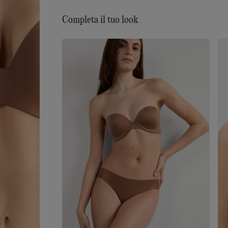
mano molto morbida e ultrafine, è avvolgente e
setosa, quasi impalpabile, per un effetto “seconda
Completa il tuo look
pelle“, è impercettibile all’indosso…è il perfetto alle
per ogni donna, tutti i giorni per ogni occasione.