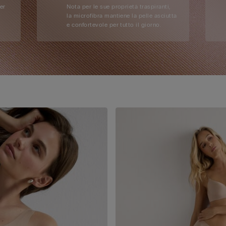
per
Nota per le sue proprietà traspiranti,
la microfibra mantiene la pelle asciutta
e confortevole per tutto il giorno.