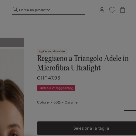
Cerca un prodotto
Personalizzabile
Reggiseno a Triangolo Adele in
Microfibra Ultralight
CHF 47.95
-30% sul 2° reggiseno
Colore:
-
502i - Caramel
Seleziona la taglia