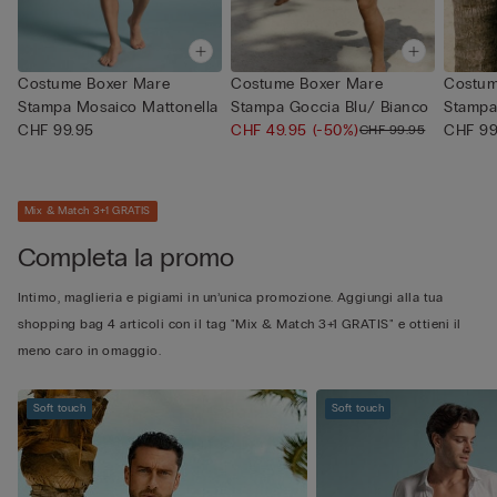
Costume Boxer Mare
Costume Boxer Mare
Costum
Stampa Mosaico Mattonella
Stampa Goccia Blu/ Bianco
Stampa
CHF 99.95
CHF 49.95
(-50%)
CHF 99
CHF 99.95
Mix & Match 3+1 GRATIS
Completa la promo
Intimo, maglieria e pigiami in un’unica promozione. Aggiungi alla tua
shopping bag 4 articoli con il tag "Mix & Match 3+1 GRATIS" e ottieni il
meno caro in omaggio.
Soft touch
Soft touch