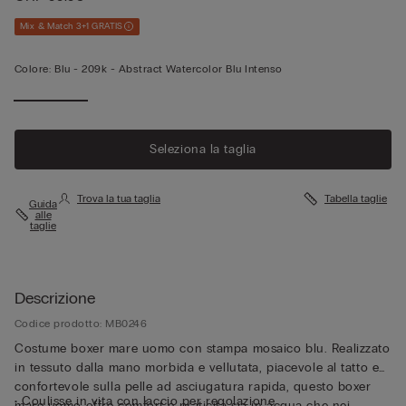
Mix & Match 3+1 GRATIS
Colore:
Blu -
209k - Abstract Watercolor Blu Intenso
Seleziona la taglia
Trova la tua taglia
Tabella taglie
Guida
alle
taglie
Descrizione
Codice prodotto: MB0246
Costume boxer mare uomo con stampa mosaico blu. Realizzato
in tessuto dalla mano morbida e vellutata, piacevole al tatto e
confortevole sulla pelle ad asciugatura rapida, questo boxer
• Coulisse in vita con laccio per regolazione
mare uomo offre comfort e praticità sia in acqua che nei