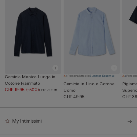
Personalizzabile
Summer Essential
Persona
Camicia Manica Lunga in
Cotone Fiammato
Camicia in Lino e Cotone
Pigiam
CHF 19.95
(-50%)
CHF 39.95
Uomo
Superi
CHF 49.95
CHF 39
My Intimissimi