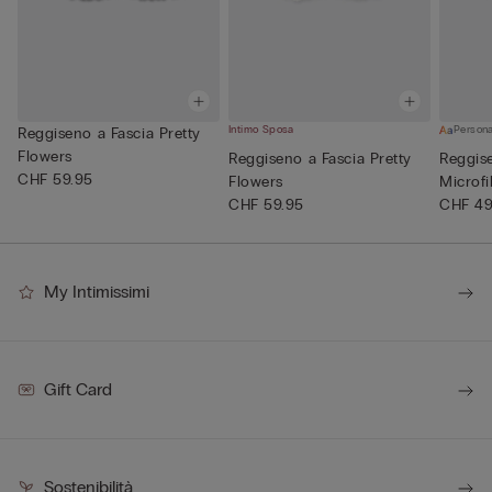
Intimo Sposa
Persona
Reggiseno a Fascia Pretty
Flowers
Reggiseno a Fascia Pretty
Reggise
CHF 59.95
Flowers
Microfi
CHF 59.95
CHF 49
My Intimissimi
Gift Card
Sostenibilità