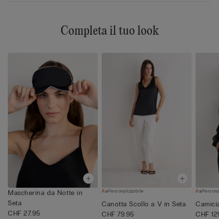
Completa il tuo look
Personalizzabile
Persona
Mascherina da Notte in
Seta
Canotta Scollo a V in Seta
Camicia
CHF 27.95
CHF 79.95
CHF 12