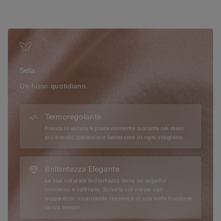
• Nastro siliconato nel girotorace e nel sottoseno
• Chiusura letaterale con gancetti
• Spalline in elastico removibili e interamente regolabili
• Ottimo sotegno
• Valorizza il decolletè arrotondando le forme
• La modella è alta 175 cm e indossa la taglia 2B / 75B / 34B /
Seta
85B / 42B
Un lusso quotidiano.
Termoregolante
Fresca in estate e piacevolmente isolante nei mesi
più freschi, garantisce benessere in ogni stagione.
Brillantezza Elegante
La sua naturale brillantezza dona un aspetto
luminoso e raffinato. Scivola sul corpo con
leggerezza, incarnando l’essenza di una sofisticazione
senza tempo.