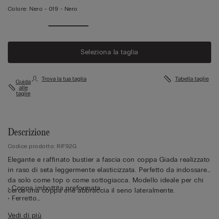
Colore:
Nero -
019 - Nero
Seleziona la taglia
Trova la tua taglia
Tabella taglie
Guida
alle
taglie
Descrizione
Codice prodotto: RIF92G
Elegante e raffinato bustier a fascia con coppa Giada realizzato
in raso di seta leggermente elasticizzata. Perfetto da indossare
da solo come top o come sottogiacca. Modello ideale per chi
• Coppa imbottita preformata
cerca una coppa che abbraccia il seno lateralmente.
• Ferretto
• Balenetta laterale
Vedi di più
• Interamente doppiato in tulle