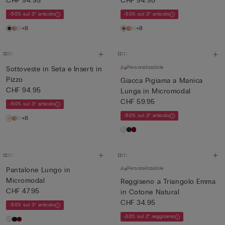
CHF 94.95
CHF 94.95
-50% sul 3° articolo
-50% sul 3° articolo
+8
+8
Personalizzabile
Sottoveste in Seta e Inserti in
Pizzo
Giacca Pigiama a Manica
CHF 94.95
Lunga in Micromodal
CHF 59.95
-50% sul 3° articolo
-50% sul 3° articolo
+8
Personalizzabile
Pantalone Lungo in
Micromodal
Reggiseno a Triangolo Emma
CHF 47.95
in Cotone Natural
CHF 34.95
-50% sul 3° articolo
-30% sul 2° reggiseno