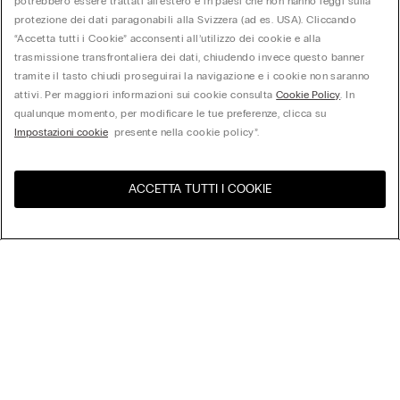
potrebbero essere trattati all'estero e in paesi che non hanno leggi sulla
protezione dei dati paragonabili alla Svizzera (ad es. USA). Cliccando
“Accetta tutti i Cookie” acconsenti all’utilizzo dei cookie e alla
trasmissione transfrontaliera dei dati, chiudendo invece questo banner
tramite il tasto chiudi proseguirai la navigazione e i cookie non saranno
attivi. Per maggiori informazioni sui cookie consulta
Cookie Policy
. In
qualunque momento, per modificare le tue preferenze, clicca su
Impostazioni cookie
presente nella cookie policy”.
ACCETTA TUTTI I COOKIE
United States
Visita l'e-store del tuo paese
Ordina per
Top Sellers
Price High to Low
My Intimissimi
Price Low to High
New Arrivals