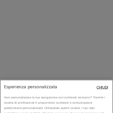
Esperienza personalizzata
CHIUDI
Vuoi personalizzare la tua navigazione con contenuti esclusivi? Tramite i
cookie di profilazione ti proporremo contenuti e comunicazioni
pubblicitarie personalizzate. Utilizzando questi cookie, i tuoi dati