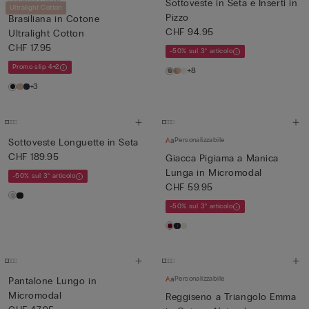
Ultralight Cotton
Sottoveste in Seta e Inserti in
Ultralight Cotton
Pizzo
Brasiliana in Cotone
CHF 94.95
Ultralight Cotton
CHF 17.95
-50% sul 3° articolo
Promo slip 4+2
+8
+3
Personalizzabile
Sottoveste Longuette in Seta
CHF 189.95
Giacca Pigiama a Manica
Lunga in Micromodal
-50% sul 3° articolo
CHF 59.95
-50% sul 3° articolo
Personalizzabile
Pantalone Lungo in
Micromodal
Reggiseno a Triangolo Emma