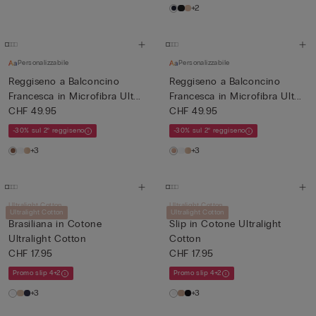
+2
Personalizzabile
Personalizzabile
Reggiseno a Balconcino
Reggiseno a Balconcino
Francesca in Microfibra Ult...
Francesca in Microfibra Ult...
CHF 49.95
CHF 49.95
-30% sul 2° reggiseno
-30% sul 2° reggiseno
+3
+3
Ultralight Cotton
Ultralight Cotton
Ultralight Cotton
Ultralight Cotton
Brasiliana in Cotone
Slip in Cotone Ultralight
Ultralight Cotton
Cotton
CHF 17.95
CHF 17.95
Promo slip 4+2
Promo slip 4+2
+3
+3