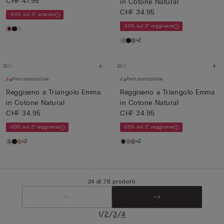
CHF 47.95
in Cotone Natural
CHF 34.95
-50% sul 3° articolo
-30% sul 2° reggiseno
+2
Personalizzabile
Personalizzabile
Reggiseno a Triangolo Emma
Reggiseno a Triangolo Emma
in Cotone Natural
in Cotone Natural
CHF 34.95
CHF 34.95
-30% sul 2° reggiseno
-30% sul 2° reggiseno
+2
+2
24 di 78 prodotti
/
/
/
1
2
3
4