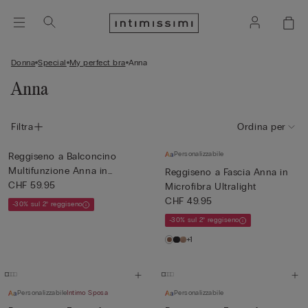
Donna
Special
My perfect bra
Anna
Anna
Filtra
Ordina per
Personalizzabile
Reggiseno a Balconcino
Multifunzione Anna in
Reggiseno a Fascia Anna in
Micro...
CHF 59.95
Microfibra Ultralight
CHF 49.95
-30% sul 2° reggiseno
-30% sul 2° reggiseno
+1
Personalizzabile
Intimo Sposa
Personalizzabile