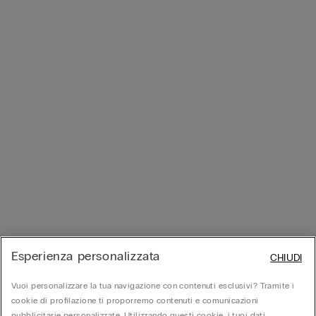
Esperienza personalizzata
CHIUDI
Vuoi personalizzare la tua navigazione con contenuti esclusivi? Tramite i
cookie di profilazione ti proporremo contenuti e comunicazioni
pubblicitarie personalizzate. Utilizzando questi cookie, i tuoi dati