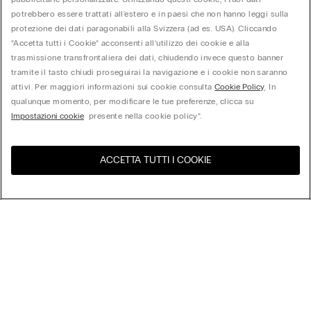
potrebbero essere trattati all'estero e in paesi che non hanno leggi sulla
protezione dei dati paragonabili alla Svizzera (ad es. USA). Cliccando
“Accetta tutti i Cookie” acconsenti all’utilizzo dei cookie e alla
trasmissione transfrontaliera dei dati, chiudendo invece questo banner
tramite il tasto chiudi proseguirai la navigazione e i cookie non saranno
attivi. Per maggiori informazioni sui cookie consulta
Cookie Policy
. In
qualunque momento, per modificare le tue preferenze, clicca su
Impostazioni cookie
presente nella cookie policy”.
ACCETTA TUTTI I COOKIE
United States
Visita l'e-store del tuo paese
Ordina per
Top Sellers
Price High to Low
My Intimissimi
Price Low to High
New Arrivals