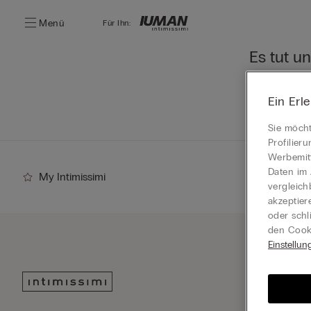
Menü
Für Ihn:
Es tut un
Sie können u
Ein Erl
Zur Start
Sie möcht
Profilier
Werbemitt
Daten im 
My Intimissimi
vergleich
akzeptier
oder schl
den Cooki
Einstellun
Abonn
Neuhe