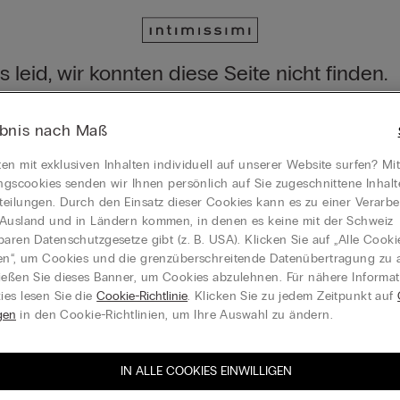
s leid, wir konnten diese Seite nicht finden.
nsere Kollektion trotzdem über das Menü entdecken oder die Startse
ebnis nach Maß
seite gehen
en mit exklusiven Inhalten individuell auf unserer Website surfen? Mi
ungscookies senden wir Ihnen persönlich auf Sie zugeschnittene Inhal
eilungen. Durch den Einsatz dieser Cookies kann es zu einer Verarbe
Ausland und in Ländern kommen, in denen es keine mit der Schweiz
Geschenkkarte
baren Datenschutzgesetze gibt (z. B. USA). Klicken Sie auf „Alle Cooki
en“, um Cookies und die grenzüberschreitende Datenübertragung zu a
ießen Sie dieses Banner, um Cookies abzulehnen. Für nähere Informa
es lesen Sie die
Cookie-Richtlinie
. Klicken Sie zu jedem Zeitpunkt auf
gen
in den Cookie-Richtlinien, um Ihre Auswahl zu ändern.
ieren Sie den Newsletter, um über
G
IN ALLE COOKIES EINWILLIGEN
iten und Sonderangebote auf dem