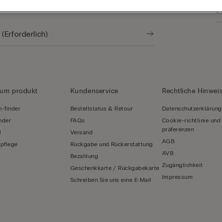
nden zu bleiben
zum produkt
Kundenservice
Rechtliche Hinwei
-finder
Bestellstatus & Retour
Datenschutzerklärung
inder
FAQs
Cookie-richtlinie und
präferenzen
l
Versand
AGB
pflege
Rückgabe und Rückerstattung
AVB
Bezahlung
Zugänglichkeit
Geschenkkarte / Rückgabekarte
Impressum
Schreiben Sie uns eine E-Mail