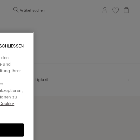
Artikel suchen
ite besuchen.
SCHLIESSEN
t den
te und
itung Ihrer
Nachhaltigkeit
es
kzeptieren,
tionen zu
Cookie-
eschäft finden