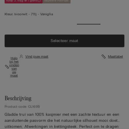
Koop 3, krijg er 1 gratis
Beperkte voorraad
Kleur:
Ivoorwit -
711j - Vaniglia
Selecteer maat
Vind jouw maat
Maattabel
Hulp
bij het
vinden
van
uw
maat
Beschrijving
Product code: CL169B
Gladde trui van 100% kasjmier met een zachte textuur en een
aansluitende pasvorm die het natuurlijke silhouet mooi doet
uitkomen. Afwerkingen in kettingsteek. Perfect om te dragen