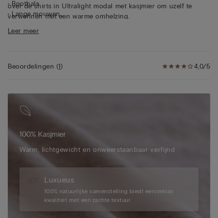
• Boothals
over de shirts in Ultralight modal met kasjmier om uzelf te
• Lange mouwen
verwennen met een warme omhelzing.
• Normale pasvorm
Leer meer
• Het model is 175 cm lang en draagt maat S
Beoordelingen
(
1
)
4,0/5
100% Kasjmier
Warm, lichtgewicht en onweerstaanbaar verfijnd
Luxueus
100% natuurlijke samenstelling biedt eersteklas
kwaliteit met een zachte textuur.