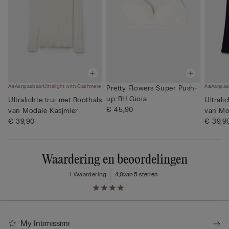
Aanpasbaar
Ultralight with Cashmere
Aanpas
Pretty Flowers Super Push-
up-BH Gioia
Ultralichte trui met Boothals
Ultrali
€ 45,90
van Modale Kasjmier
van Mo
€ 39,90
€ 39,9
Waardering en beoordelingen
1 Waardering
4,0
van 5 sterren
My Intimissimi