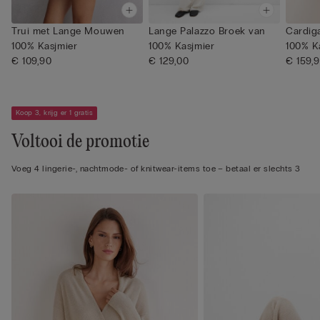
Trui met Lange Mouwen
Lange Palazzo Broek van
Cardig
100% Kasjmier
100% Kasjmier
100% K
€ 109,90
€ 129,00
€ 159,
Koop 3, krijg er 1 gratis
Voltooi de promotie
Voeg 4 lingerie-, nachtmode- of knitwear-items toe – betaal er slechts 3