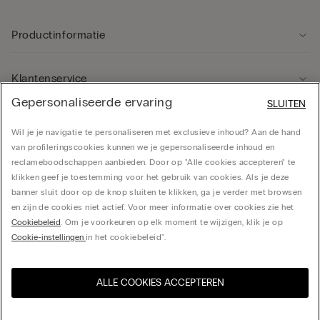
Productinformatie
Klantenservice
Gepersonaliseerde ervaring
SLUITEN
Rechtsgebied
Wil je je navigatie te personaliseren met exclusieve inhoud? Aan de hand
van profileringscookies kunnen we je gepersonaliseerde inhoud en
reclameboodschappen aanbieden. Door op "Alle cookies accepteren" te
Bedrijf
klikken geef je toestemming voor het gebruik van cookies. Als je deze
banner sluit door op de knop sluiten te klikken, ga je verder met browsen
en zijn de cookies niet actief. Voor meer informatie over cookies zie het
Cookiebeleid
. Om je voorkeuren op elk moment te wijzigen, klik je op
CALZEDONIA Finanziaria S.A. Belgium Branch, Avenue Louise 283, box 24, 1050
Cookie-instellingen
in het cookiebeleid".
Bruxelles - 0838055452
ALLE COOKIES ACCEPTEREN
Selecteer maat
Bezoek de online winkel voor
United States
uw land:
Belgium
Nederlands