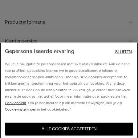
Productinformatie
Klantenservice
Gepersonaliseerde ervaring
SLUITEN
Rechtsgebied
Wil je je navigatie te personaliseren met exclusieve inhoud? Aan de hand
van profileringscookies kunnen we je gepersonaliseerde inhoud en
reclameboodschappen aanbieden. Door op "Alle cookies accepteren" te
Bedrijf
klikken geef je toestemming voor het gebruik van cookies. Als je deze
banner sluit door op de knop sluiten te klikken, ga je verder met browsen
en zijn de cookies niet actief. Voor meer informatie over cookies zie het
Cookiebeleid
. Om je voorkeuren op elk moment te wijzigen, klik je op
CALZEDONIA Finanziaria S.A. Belgium Branch, Avenue Louise 283, box 24, 1050
Cookie-instellingen
in het cookiebeleid".
Bruxelles - 0838055452
ALLE COOKIES ACCEPTEREN
Selecteer maat
Bezoek de online winkel voor
United States
uw land: