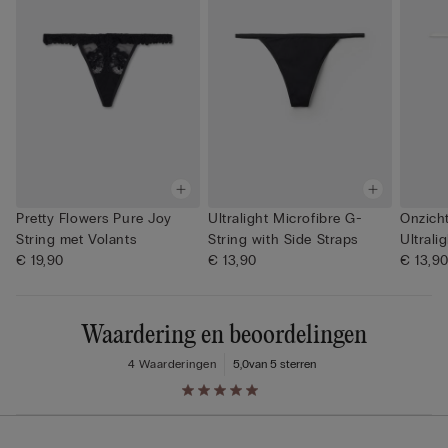
Pretty Flowers Pure Joy
Ultralight Microfibre G-
Onzich
String met Volants
String with Side Straps
Ultrali
€ 19,90
€ 13,90
€ 13,9
Waardering en beoordelingen
4 Waarderingen
5,0
van 5 sterren