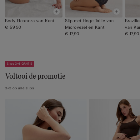
Body Eleonora van Kant
Slip met Hoge Taille van
Brazili
€ 59,90
Microvezel en Kant
van Ka
€ 17,90
€ 17,90
Slips 3+3 GRATIS
Voltooi de promotie
3+3 op alle slips