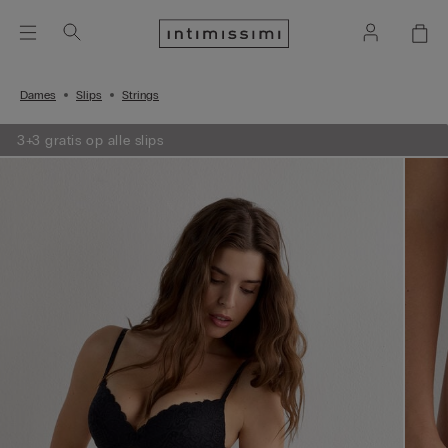
Dames
Slips
Strings
3+3 gratis op alle slips