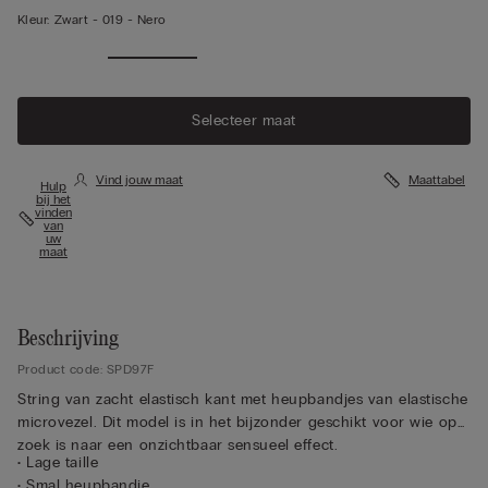
Kleur:
Zwart -
019 - Nero
Selecteer maat
Vind jouw maat
Maattabel
Hulp
bij het
vinden
van
uw
maat
Beschrijving
Product code: SPD97F
String van zacht elastisch kant met heupbandjes van elastische
microvezel. Dit model is in het bijzonder geschikt voor wie op
zoek is naar een onzichtbaar sensueel effect.
• Lage taille
• Smal heupbandje