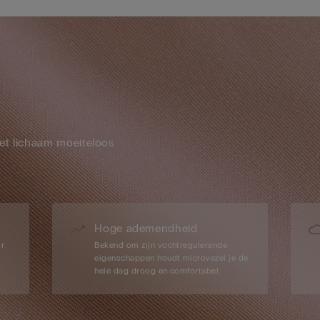
et lichaam moeiteloos
Hoge ademendheid
or
Bekend om zijn vochtregulerende
eigenschappen houdt microvezel je de
hele dag droog en comfortabel.