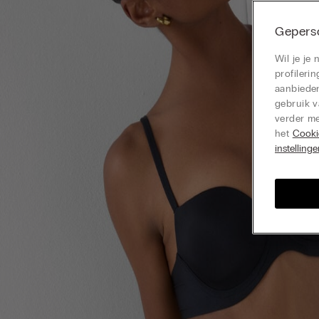
Geperso
Wil je je
profiler
aanbieden
gebruik v
verder me
het
Cooki
instelling