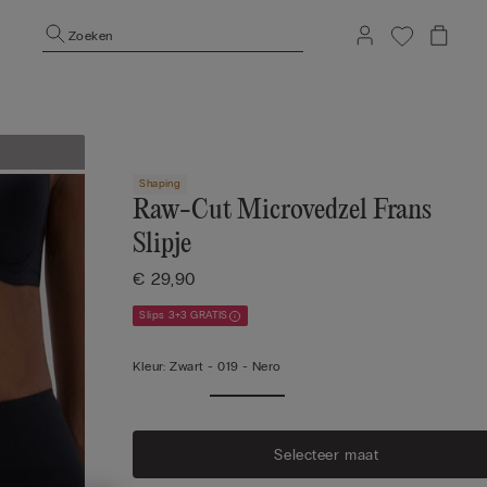
Zoeken
Shaping
Raw-Cut Microvedzel Frans
Slipje
€ 29,90
Slips 3+3 GRATIS
Kleur:
Zwart -
019 - Nero
Selecteer maat