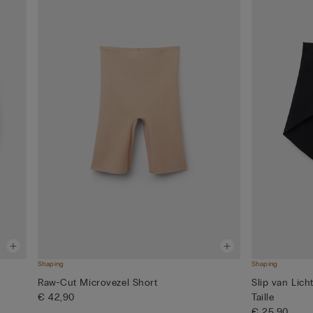
Shaping
Shaping
Raw-Cut Microvezel Short
Slip van Lic
€ 42,90
Taille
€ 25,90