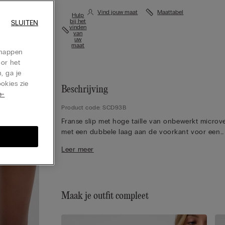
Vind jouw maat
Maattabel
Hulp
bij het
SLUITEN
vinden
van
uw
maat
chappen
oor het
, ga je
okies zie
Beschrijving
e-
Product code: SCD93B
Franse slip met hoge taille van onbewerkt microv
met een dubbele laag aan de voorkant voor een
comfortabel modelleereffect. De slip is naadloos,
Leer meer
de ideale keuze voor iedereen die zijn ondergoed
onzichtbaar onder zijn kleding wil houden. 100%
katoenen kruisje.
Maak je outfit compleet