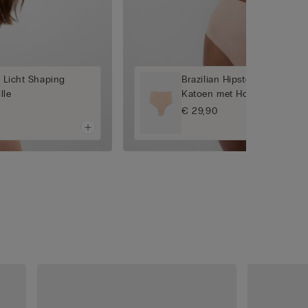
n Licht Shaping
Brazilian Hipster van Licht 
lle
Katoen met Hoge Taille
€ 29,90