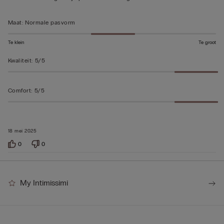
beoordeeld
Maat
:
Normale pasvorm
Te klein
Te groot
Kwaliteit
:
5/5
Comfort
:
5/5
18 mei 2025
0
0
My Intimissimi