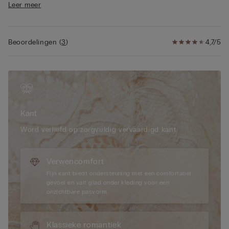
Leer meer
• Siliconen tape op het decolleté van de cup
• Dubbele borstband van tule
• Siliconen tape in de borstband
• Volledig verstelbare verwijderbare elastische
Beoordelingen
(
3
)
4,7/5
schouderbandjes
• Optimale ondersteuning
• Natuurlijk effect
Kant
Word verliefd op zorgvuldig vervaardigd kant.
Verwencomfort
Fijn kant biedt ondersteuning met een comfortabel
gevoel en valt glad onder kleding voor een
onzichtbare pasvorm.
Klassieke romantiek