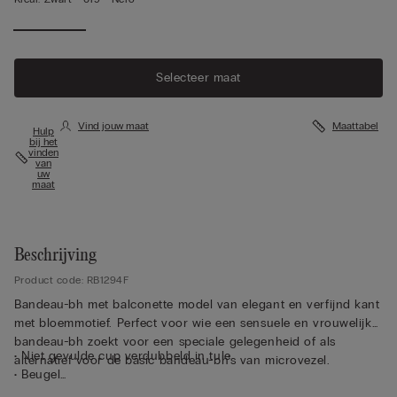
Selecteer maat
Vind jouw maat
Maattabel
Hulp
bij het
vinden
van
uw
maat
Beschrijving
Product code: RB1294F
Bandeau-bh met balconette model van elegant en verfijnd kant
met bloemmotief. Perfect voor wie een sensuele en vrouwelijke
bandeau-bh zoekt voor een speciale gelegenheid of als
• Niet gevulde cup verdubbeld in tule
alternatief voor de basic bandeau-bh's van microvezel.
• Beugel
• Volant aan de zijkant