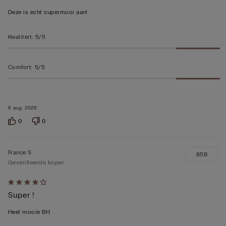
5
Deze is echt supermooi aan!
beoordeeld
Kwaliteit
:
5/5
Comfort
:
5/5
6 aug. 2026
0
0
France S
85B
Geverifieerde koper
4
Super !
op
5
Heel mooie BH
beoordeeld