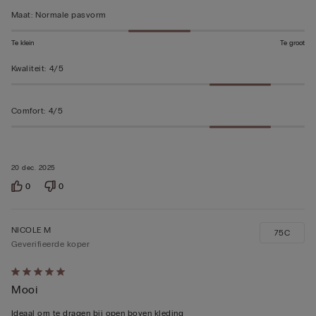
Maat
:
Normale pasvorm
Te klein
Te groot
Kwaliteit
:
4/5
Comfort
:
4/5
20 dec. 2025
0
0
NICOLE M
75C
Geverifieerde koper
5
Mooi
op
5
Ideaal om te dragen bij open boven kleding