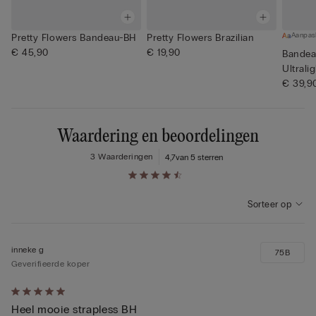
Aanpas
Pretty Flowers Bandeau-BH
Pretty Flowers Brazilian
€ 45,90
€ 19,90
Bandea
Ultrali
€ 39,9
Waardering en beoordelingen
3 Waarderingen
4,7
van 5 sterren
Sorteer op
inneke g
75B
Geverifieerde koper
5
Heel mooie strapless BH
op