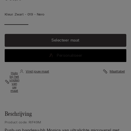
Kleur:
Zwart -
019 - Nero
Selecteer maat
Personaliseer
Vind jouw maat
Maattabel
Hulp
bij het
vinden
van
uw
maat
Beschrijving
Product code: RIF49M
Push-up bandeau-bh Monica van ultralichte microvezel met