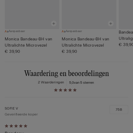
Aanpasbaar
Aanpasbaar
Bandea
Ultrali
Monica Bandeau-BH van
Monica Bandeau-BH van
€ 39,9
Ultralichte Microvezel
Ultralichte Microvezel
€ 39,90
€ 39,90
Waardering en beoordelingen
2 Waarderingen
5,0
van 5 sterren
SOFIE V
75B
Geverifieerde koper
5