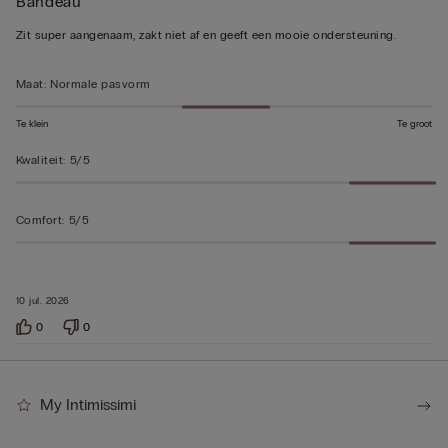
Bandeau
op
5
Zit super aangenaam, zakt niet af en geeft een mooie ondersteuning.
beoordeeld
Maat
:
Normale pasvorm
Te klein
Te groot
Kwaliteit
:
5/5
Comfort
:
5/5
10 jul. 2026
0
0
My Intimissimi