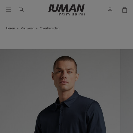
Heren
Knitwear
Overhemden