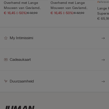
Aanpas
Overhemd met Lange
Overhemd met Lange
Mouwen van Gevlamd
Mouwen van Gevlamd
Lange 
Katoen
€ 16,45
(-50%)
Katoen
€ 16,45
(-50%)
€ 32,90
€ 32,90
Superi
€ 65,9
My Intimissimi
Cadeaukaart
Duurzaamheid