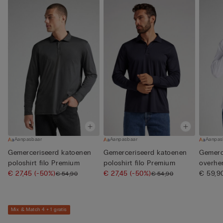
Aanpasbaar
Aanpasbaar
Aanpas
Gemerceriseerd katoenen
Gemerceriseerd katoenen
Gemerc
poloshirt filo Premium
poloshirt filo Premium
overhe
€ 27,45
(-50%)
€ 27,45
(-50%)
€ 59,9
€ 54,90
€ 54,90
Mix & Match 4 + 1 gratis