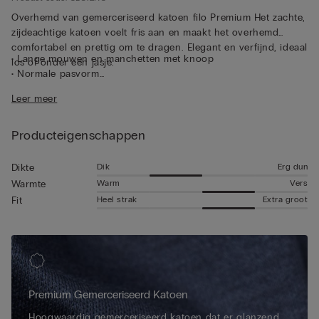
Overhemd van gemerceriseerd katoen filo Premium Het zachte,
zijdeachtige katoen voelt fris aan en maakt het overhemd
comfortabel en prettig om te dragen. Elegant en verfijnd, ideaal
• Lange mouwen en manchetten met knoop
los of onder een jasje.
• Normale pasvorm
• Het model is 185 cm lang en draagt maat 5/L
Leer meer
Producteigenschappen
Dik
Erg dun
Dikte
Warm
Vers
Warmte
Heel strak
Extra groot
Fit
Premium Gemerceriseerd Katoen
Hoogwaardig gemerceriseerd katoen dat er glanzend