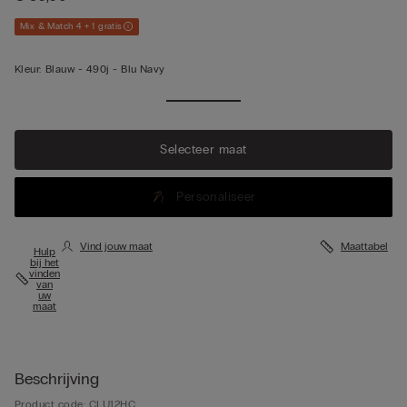
Mix & Match 4 + 1 gratis
Kleur:
Blauw -
490j - Blu Navy
Selecteer maat
Personaliseer
Vind jouw maat
Maattabel
Hulp
bij het
vinden
van
uw
maat
Beschrijving
Product code: CLU12HC