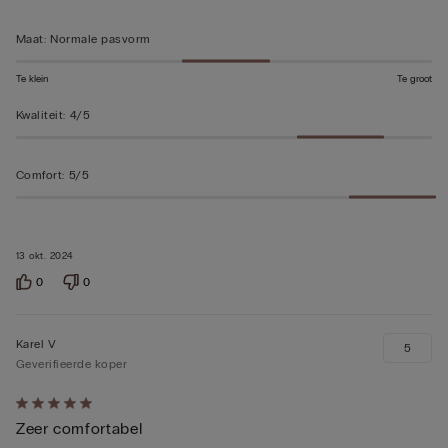
beoordeeld
Maat
:
Normale pasvorm
Te klein
Te groot
Kwaliteit
:
4/5
Comfort
:
5/5
13 okt. 2024
0
0
Karel V
5
Geverifieerde koper
5
Zeer comfortabel
op