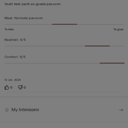
5
Voelt heel zacht en goede pasvorm
beoordeeld
Maat
:
Normale pasvorm
Te klein
Te groot
Kwaliteit
:
4/5
Comfort
:
5/5
13 okt. 2024
0
0
My Intimissimi