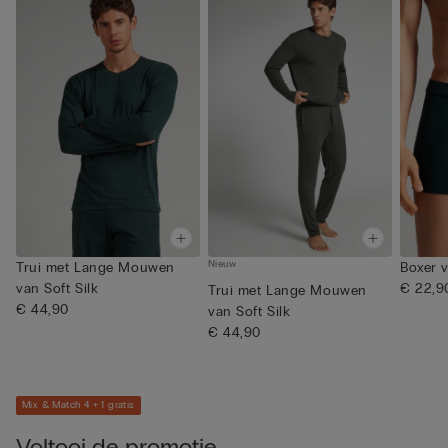
Nieuw
Trui met Lange Mouwen
Boxer v
van Soft Silk
€ 22,9
Trui met Lange Mouwen
€ 44,90
van Soft Silk
€ 44,90
Mix & Match 4 + 1 gratis
Voltooi de promotie