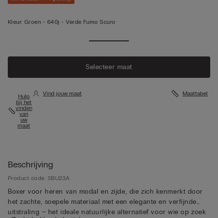
Kleur:
Groen -
640j - Verde Fumo Scuro
Selecteer maat
Vind jouw maat
Maattabel
Hulp
bij het
vinden
van
uw
maat
Beschrijving
Product code: SBU23A
Boxer voor heren van modal en zijde, die zich kenmerkt door
het zachte, soepele materiaal met een elegante en verfijnde
uitstraling – het ideale natuurlijke alternatief voor wie op zoek