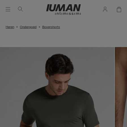
Heren
Ondergoed
Boxershorts