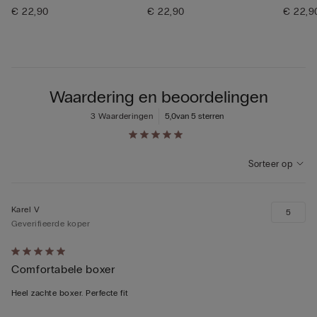
€ 22,90
€ 22,90
€ 22,9
Waardering en beoordelingen
3 Waarderingen
5,0
van 5 sterren
Sorteer op
Karel V
5
Geverifieerde koper
5
Comfortabele boxer
op
5
Heel zachte boxer. Perfecte fit
beoordeeld