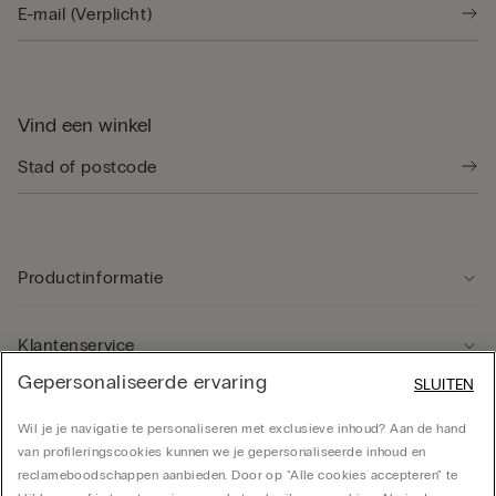
Vind een winkel
Productinformatie
Klantenservice
Gepersonaliseerde ervaring
SLUITEN
Rechtsgebied
Wil je je navigatie te personaliseren met exclusieve inhoud? Aan de hand
van profileringscookies kunnen we je gepersonaliseerde inhoud en
reclameboodschappen aanbieden. Door op "Alle cookies accepteren" te
Bedrijf