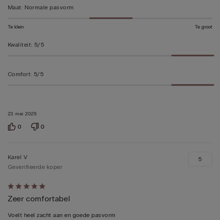
Maat
:
Normale pasvorm
Te klein
Te groot
Kwaliteit
:
5/5
Comfort
:
5/5
23 mei 2025
0
0
Karel V
5
Geverifieerde koper
5
Zeer comfortabel
op
5
Voelt heel zacht aan en goede pasvorm