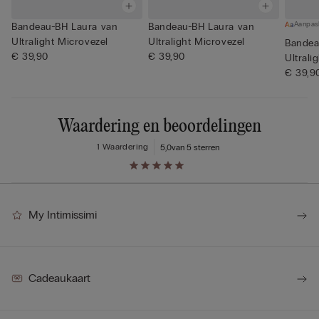
Aanpas
Bandeau-BH Laura van
Bandeau-BH Laura van
Ultralight Microvezel
Ultralight Microvezel
Bandea
€ 39,90
€ 39,90
Ultrali
€ 39,9
Waardering en beoordelingen
1 Waardering
5,0
van 5 sterren
My Intimissimi
Cadeaukaart