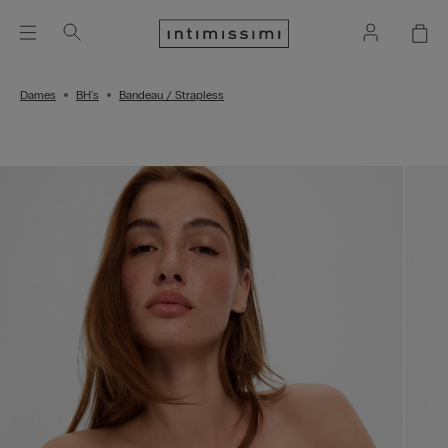
Dames
BH's
Bandeau / Strapless