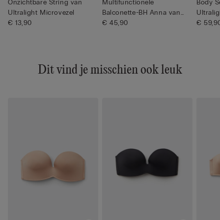
Onzichtbare String van
Multifunctionele
Body S
Ultralight Microvezel
Balconette-BH Anna van
Ultrali
€ 13,90
Ultralight...
€ 45,90
€ 59,9
Dit vind je misschien ook leuk