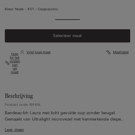
Kleur:
Nude -
417i - Cappuccino
Selecteer maat
Vind jouw maat
Maattabel
Hulp
bij het
vinden
van
uw
maat
Beschrijving
Product code: RIF49L
Bandeau-bh Laura met licht gevulde cup zonder beugel.
Gemaakt van Ultralight microvezel met kenmerkende diepe
halslijn. De binnenkant van de cup en de onderbuste worden
Leer meer
gekenmerkt door de aanwezigheid van een onzichtbare