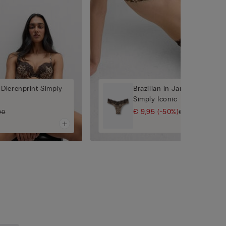
Dierenprint Simply
Brazilian in Jaren '80-Stijl 
Simply Iconic
€ 9,95
(-50%)
90
€ 19,90