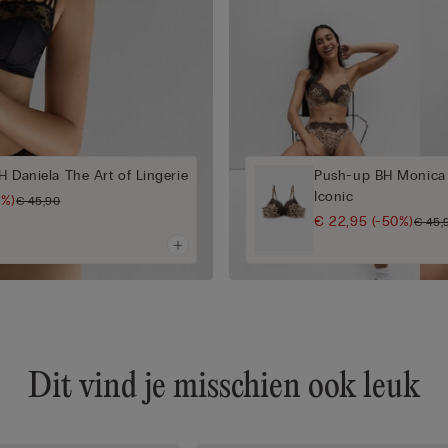
H Daniela The Art of Lingerie
Push-up BH Monica 
Iconic
0%)
€ 45,90
€ 22,95
(-50%)
€ 45,
Dit vind je misschien ook leuk