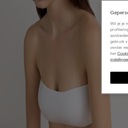
Geperso
Wil je je
profiler
aanbieden
gebruik v
verder me
het
Cooki
instelling