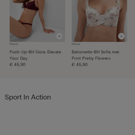
Nieuw
Nieuw
N
Push-Up-BH Gioia Elevate
Balconette-BH Sofia met
B
Your Day
Print Pretty Flowers
m
€ 45,90
€ 45,90
€
Sport In Action