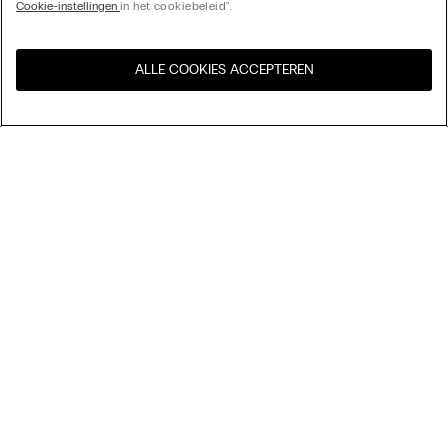
Cookie-instellingen
in het cookiebeleid".
ALLE COOKIES ACCEPTEREN
Bezoek de online winkel voor
United States
uw land:
My Intimissimi
Cadeaukaart
Duurzaamheid