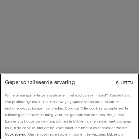
Gepersonaliseerde ervaring
SLUITEN
Wil je je navigatie te personaliseren met exclusieve inhoud? Aan de hand
van profileringscookies kunnen we je gepersonaliseerde inhoud en
reclameboodschappen aanbieden. Door op "Alle cookies accepteren" te
klikken geef je toestemming voor het gebruik van cookies. Als je deze
banner sluit door op de knop sluiten te klikken, ga je verder met browsen
en zijn de cookies niet actief. Voor meer informatie over cookies zie het
Cookiebeleid
. Om je voorkeuren op elk moment te wijzigen, klik je op