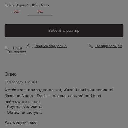
Колір:
Чорний -
019 - Nero
-70%
-70%
Виберіть розмір
Дізнатись свій розмір
Таблиця розмірів
Гід за
розмірами
Опис
Код товару: CMU12F
Футболка з природно легкої, м'якої і повітропроникної
бавовни Natural Fresh – ідеально свіжий вибір на
найспекотніші дні.
• Кругла горловина
• Обтислий силует
• Зріст моделі 185 см, розмір L
Розгорнути текст