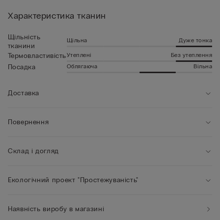
Характеристика тканин
Щільність
Щільна
Дуже тонка
тканини
Утеплені
Без утеплення
Термовластивість
Облягаюча
Вільна
Посадка
Доставка
Повернення
Склад і догляд
Екологічний проект "Простежуваність"
Наявність виробу в магазині