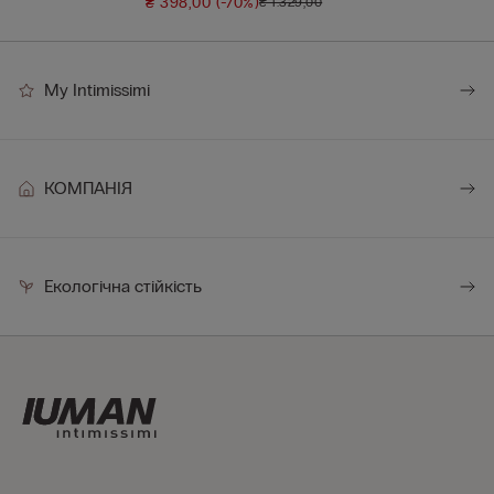
Superio...
₴ 398,00
(-70%)
₴ 1.329,00
My Intimissimi
КОМПАНІЯ
Екологічна стійкість