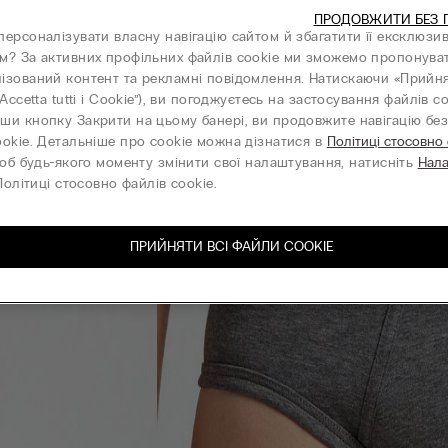
ПРОДОВЖИТИ БЕЗ 
персоналізувати власну навігацію сайтом й збагатити її ексклюзи
м? За активних профільних файлів cookie ми зможемо пропонува
ізований контент та рекламні повідомлення. Натискаючи «Прийня
“Accetta tutti i Cookie”), ви погоджуєтесь на застосування файлів co
ши кнопку Закрити на цьому банері, ви продовжите навігацію без 
ookie. Детальніше про cookie можна дізнатися в
Політиці стосовно
об будь-якого моменту змінити свої налаштування, натисніть
Нал
олітиці стосовно файлів cookie.
ПРИЙНЯТИ ВСІ ФАЙЛИ СOOKIE