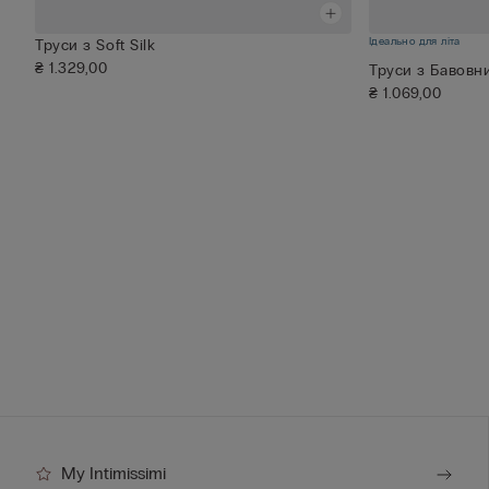
Ідеально для літа
Труси з Soft Silk
₴ 1.329,00
Труси з Бавовни
₴ 1.069,00
My Intimissimi