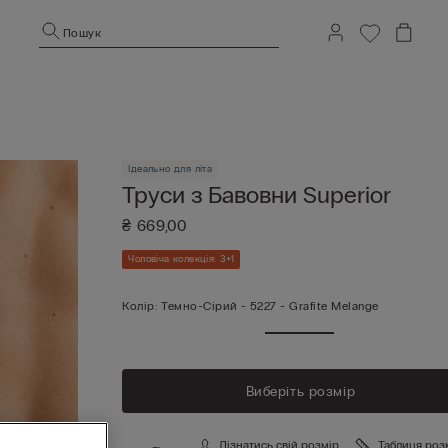
Пошук
Ідеально для літа
Труси з Бавовни Superior
₴ 669,00
Чоловіча колекція: 3+1
Колір:
Темно-Сірий -
5227 - Grafite Melange
Пока
и в
дост
коль
Виберіть розмір
Дізнатись свій розмір
Таблиця роз