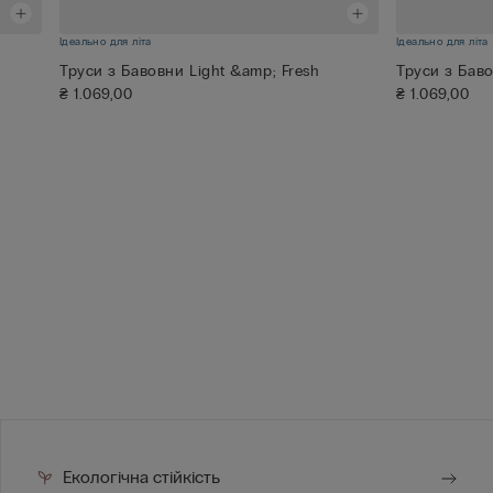
Ідеально для літа
Ідеально для літа
Труси з Бавовни Light &amp; Fresh
Труси з Баво
₴ 1.069,00
₴ 1.069,00
Екологічна стійкість