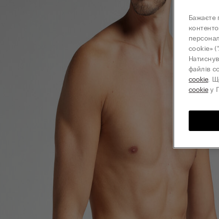
Бажаєте 
контенто
персонал
cookie» (
Натиснув
файлів c
cookie
. Щ
cookie
у П