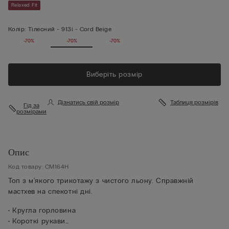
Relaxed Fit
Колір:
Тілесний -
913i - Cord Beige
-70%
-70%
-70%
Виберіть розмір
Дізнатись свій розмір
Таблиця розмірів
Гід за
розмірами
Опис
Код товару: CM164H
Топ з м'якого трикотажу з чистого льону. Справжній
мастхев на спекотні дні.
• Кругла горловина
• Короткі рукави