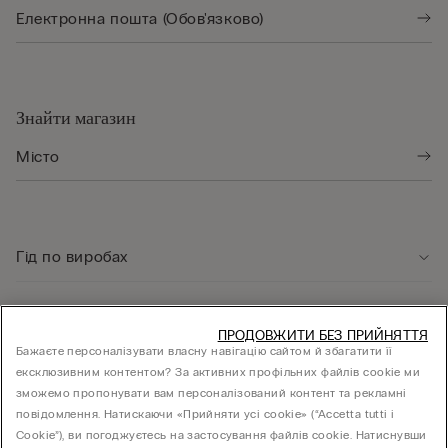
Знайти магазин
Гід по виробах
Служба підтримки клієнтів
ПРОДОВЖИТИ БЕЗ ПРИЙНЯТТЯ
Бажаєте персоналізувати власну навігацію сайтом й збагатити її
ексклюзивним контентом? За активних профільних файлів cookie ми
Юридична інформація
зможемо пропонувати вам персоналізований контент та рекламні
повідомлення. Натискаючи «Прийняти усі cookie» (“Accetta tutti i
Cookie”), ви погоджуєтесь на застосування файлів cookie. Натиснувши
КОМПАНІЯ