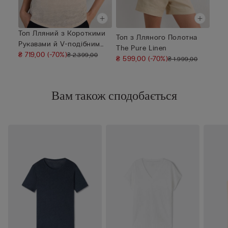
Топ Лляний з Короткими
Топ з Лляного Полотна
Рукавами й V-подібним
The Pure Linen
Викот...
₴ 719,00
(-70%)
₴ 2.399,00
₴ 599,00
(-70%)
₴ 1.999,00
Вам також сподобається