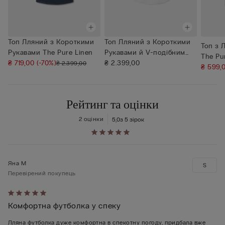
Топ Лляний з Короткими
Топ Лляний з Короткими
Топ з 
Рукавами The Pure Linen
Рукавами й V-подібним
The Pu
₴ 719,00
(-70%)
Викот...
₴ 2.399,00
₴ 2.399,00
₴ 599,
Рейтинг та оцінки
2 оцінки
5,0
з 5 зірок
Яна М
S
Перевірений покупець
Оцінено
Комфортна футболка у спеку
5
з
Лляна футболка дуже комфортна в спекотну погоду, придбала вже