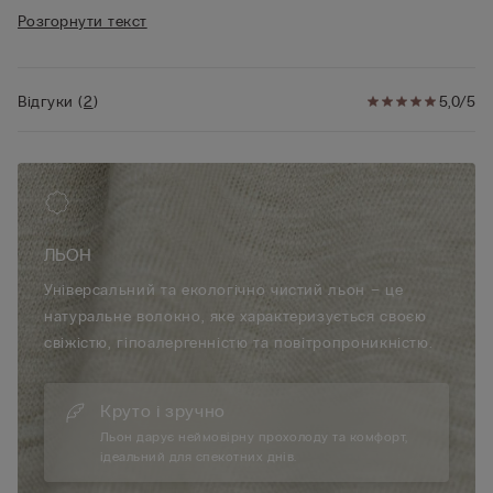
• 100% льон
Розгорнути текст
• Вільний силует
• Зріст моделі 175 см, розмір S
Відгуки
(
2
)
5,0/5
ЛЬОН
Універсальний та екологічно чистий льон – це
натуральне волокно, яке характеризується своєю
свіжістю, гіпоалергенністю та повітропроникністю.
Круто і зручно
Льон дарує неймовірну прохолоду та комфорт,
ідеальний для спекотних днів.