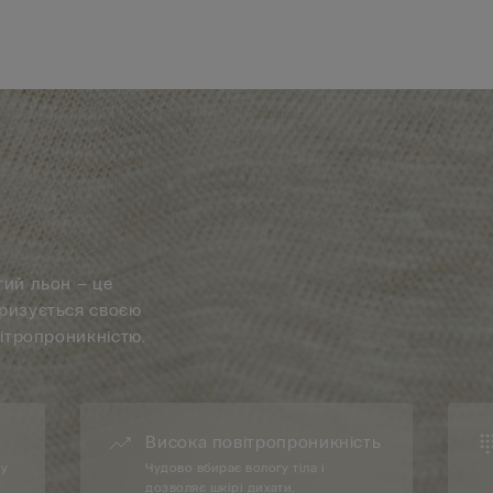
тий льон – це
еризується своєю
вітропроникністю.
Висока повітропроникність
ду
Чудово вбирає вологу тіла і
дозволяє шкірі дихати,