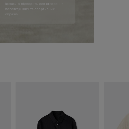
ідеально підходить для створення
повсякденних та спортивних
образів.