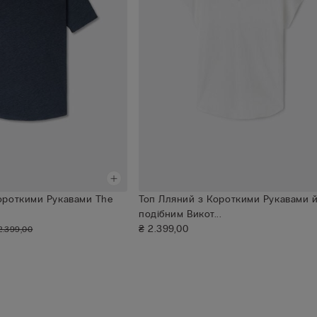
ороткими Рукавами The
Топ Лляний з Короткими Рукавами й
подібним Викот...
₴ 2.399,00
2.399,00