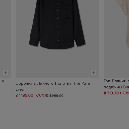
 V-
Топ Лляний 
Сорочка з Лляного Полотна The Pure
подібним Вик
Linen
₴ 719,00
(-70
₴ 1.199,00
(-70%)
₴ 3.999,00