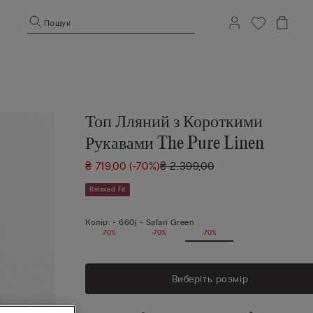
Пошук
Топ Лляний з Короткими
Рукавами The Pure Linen
₴ 719,00
(-70%)
₴ 2.399,00
Relaxed Fit
Колір:
-
660j - Safari Green
-70%
-70%
-70%
Виберіть розмір