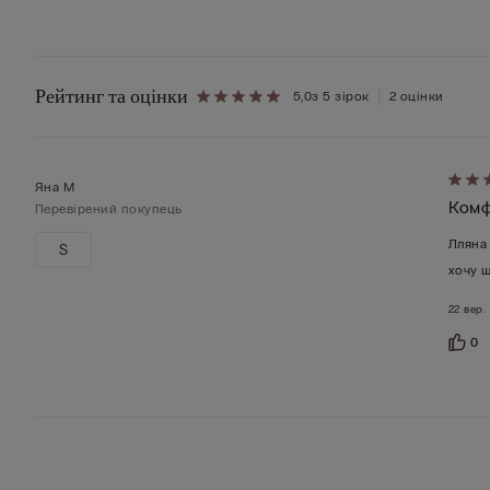
Рейтинг та оцінки
5,0
з 5 зірок
2 оцінки
Оцін
Яна М
Комф
5
Перевірений покупець
з
Лляна 
S
5
хочу 
22 вер.
0