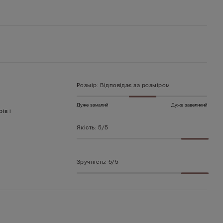
Розмір
:
Відповідає за розміром
Дуже замалий
Дуже завеликий
ів і
Якість
:
5/5
Зручність
:
5/5