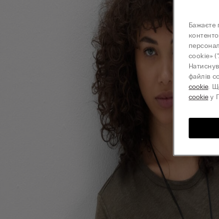
Бажаєте 
контенто
персонал
cookie» (
Натиснув
файлів c
cookie
. Щ
cookie
у П