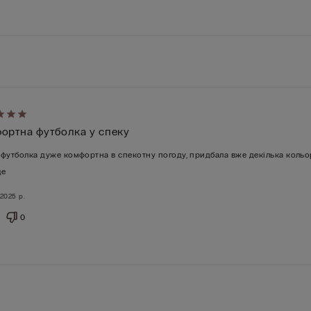
ено
ортна футболка у спеку
футболка дуже комфортна в спекотну погоду, придбала вже декілька кольор
ще
 2025 р.
0