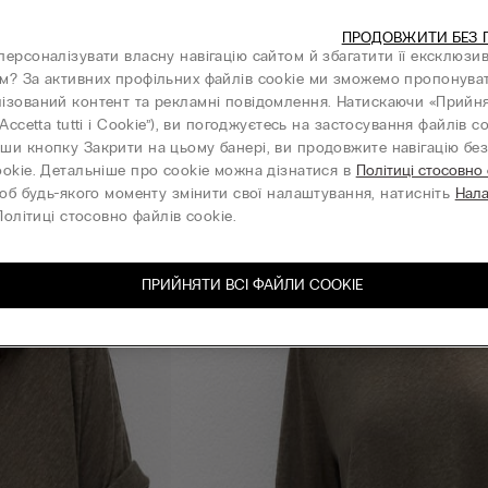
ПРОДОВЖИТИ БЕЗ 
персоналізувати власну навігацію сайтом й збагатити її ексклюзи
м? За активних профільних файлів cookie ми зможемо пропонува
ізований контент та рекламні повідомлення. Натискаючи «Прийня
“Accetta tutti i Cookie”), ви погоджуєтесь на застосування файлів co
ши кнопку Закрити на цьому банері, ви продовжите навігацію без 
ookie. Детальніше про cookie можна дізнатися в
Політиці стосовно
об будь-якого моменту змінити свої налаштування, натисніть
Нал
олітиці стосовно файлів cookie.
ПРИЙНЯТИ ВСІ ФАЙЛИ СOOKIE