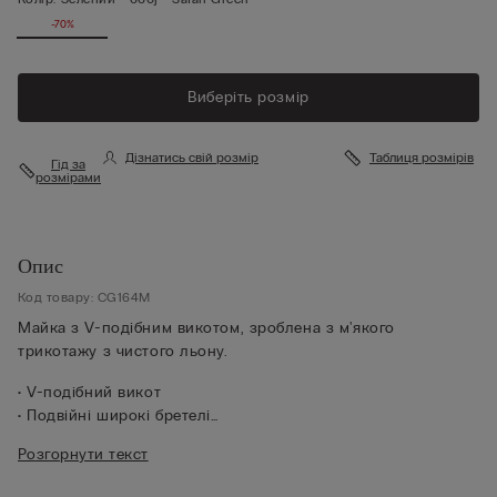
-70%
Виберіть розмір
Дізнатись свій розмір
Таблиця розмірів
Гід за
розмірами
Опис
Код товару: CG164M
Майка з V-подібним викотом, зроблена з м'якого
трикотажу з чистого льону.
• V-подібний викот
• Подвійні широкі бретелі
• 100% льон
Розгорнути текст
• Вільний силует
• Зріст моделі 175 см, розмір S