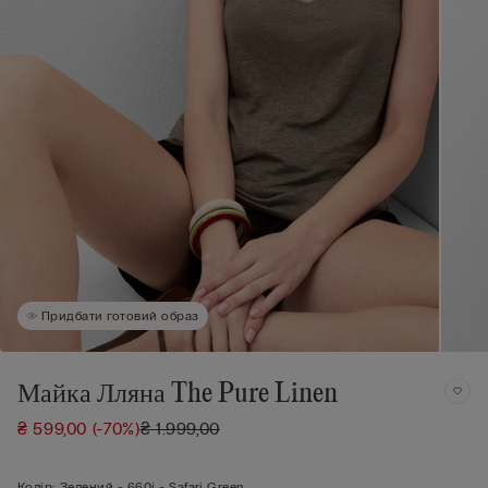
Придбати готовий образ
Майка Лляна The Pure Linen
₴ 599,00
(-70%)
₴ 1.999,00
Колір:
Зелений -
660j - Safari Green