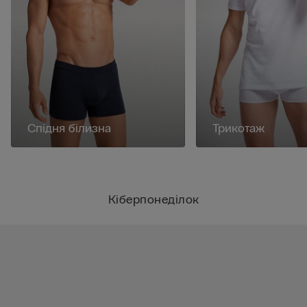
Спідня білизна
Трикотаж
Кіберпонеділок