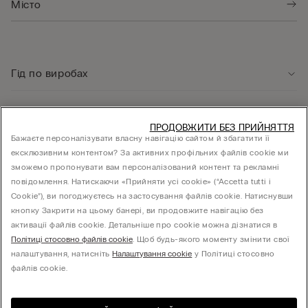
Гід по виробах
Служба підтримки клієнтів
ПРОДОВЖИТИ БЕЗ ПРИЙНЯТТЯ
Бажаєте персоналізувати власну навігацію сайтом й збагатити її
ексклюзивним контентом? За активних профільних файлів cookie ми
Юридична інформація
зможемо пропонувати вам персоналізований контент та рекламні
повідомлення. Натискаючи «Прийняти усі cookie» (“Accetta tutti i
Cookie”), ви погоджуєтесь на застосування файлів cookie. Натиснувши
КОМПАНІЯ
кнопку Закрити на цьому банері, ви продовжите навігацію без
активації файлів cookie. Детальніше про cookie можна дізнатися в
Політиці стосовно файлів cookie
. Щоб будь-якого моменту змінити свої
налаштування, натисніть
Налаштування cookie
у Політиці стосовно
Товариство з обмеженою відповідальністю "МНС ІНВЕСТМЕНТ" - 01014, місто Київ,
файлів cookie.
вул. С.Струтинського, будинок 13-15