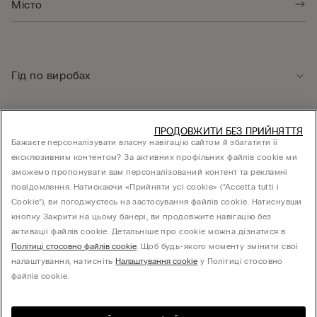
Гід по виробах
Служба підтримки клієнтів
ПРОДОВЖИТИ БЕЗ ПРИЙНЯТТЯ
Бажаєте персоналізувати власну навігацію сайтом й збагатити її
ексклюзивним контентом? За активних профільних файлів cookie ми
Юридична інформація
зможемо пропонувати вам персоналізований контент та рекламні
повідомлення. Натискаючи «Прийняти усі cookie» (“Accetta tutti i
Cookie”), ви погоджуєтесь на застосування файлів cookie. Натиснувши
КОМПАНІЯ
кнопку Закрити на цьому банері, ви продовжите навігацію без
активації файлів cookie. Детальніше про cookie можна дізнатися в
Політиці стосовно файлів cookie
. Щоб будь-якого моменту змінити свої
налаштування, натисніть
Налаштування cookie
у Політиці стосовно
Товариство з обмеженою відповідальністю "МНС ІНВЕСТМЕНТ" - 01014, місто Київ,
файлів cookie.
вул. С.Струтинського, будинок 13-15