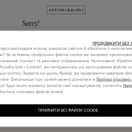
Sorry!
We cannot find the page you are looking for!
ПРОДОВЖИТИ БЕЗ 
Go to homepage
персоналізувати власну навігацію сайтом й збагатити її ексклюзи
м? За активних профільних файлів cookie ми зможемо пропонува
ізований контент та рекламні повідомлення. Натискаючи «Прийня
“Accetta tutti i Cookie”), ви погоджуєтесь на застосування файлів co
ши кнопку Закрити на цьому банері, ви продовжите навігацію без 
КОМПАНІЯ
ookie. Детальніше про cookie можна дізнатися в
Політиці стосовно
об будь-якого моменту змінити свої налаштування, натисніть
Нал
олітиці стосовно файлів cookie.
ПРИЙНЯТИ ВСІ ФАЙЛИ СOOKIE
шіться на нашу розсилку
З