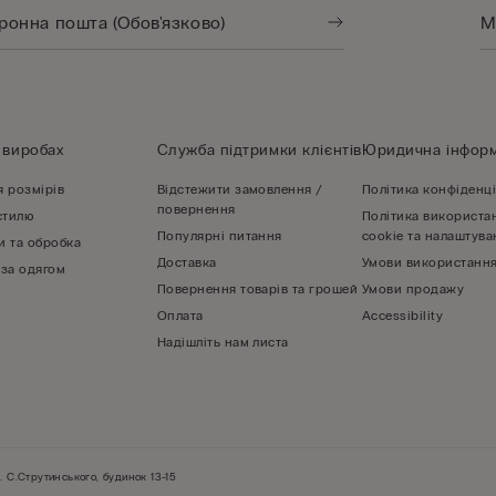
 виробах
Служба підтримки клієнтів
Юридична інформ
я розмірів
Відстежити замовлення /
Політика конфіденці
повернення
стилю
Політика використа
Популярні питання
cookie та налаштува
и та обробка
Доставка
Умови використання
 за одягом
Повернення товарів та грошей
Умови продажу
Оплата
Accessibility
Надішліть нам листа
. С.Струтинського, будинок 13-15