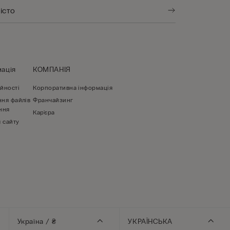
ація
КОМПАНІЯ
йності
Корпоративна інформація
ння файлів
Франчайзинг
ння
Кар'єра
 сайту
Україна / ₴
УКРАЇНСЬКА