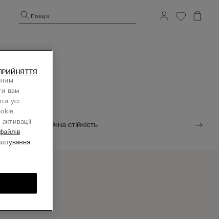
Пошук
ПРИЙНЯТТЯ
вним
ти вам
ти усі
okie.
активації
Екологічна стійкість
 файлів
аштування
найти магазин