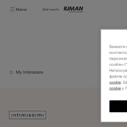
Меню
Для нього:
Бажаєте 
контенто
персонал
cookie» (
Натиснув
My Intimissimi
файлів c
cookie
. Щ
cookie
у П
Підпи