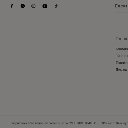
Гід по
Таблиц
Гід по 
Тканин
Догляд
Товариство з обмеженою відповідальністю "МНС ІНВЕСТМЕНТ" - 01014, місто Київ, вул