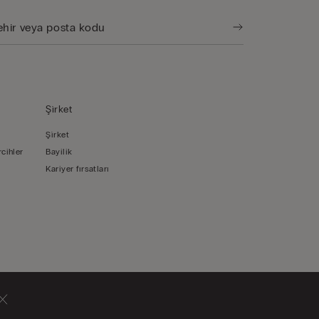
Şi̇rket
Şi̇rket
rcihler
Bayilik
Kariyer fırsatları
Türkiye
Türkçe