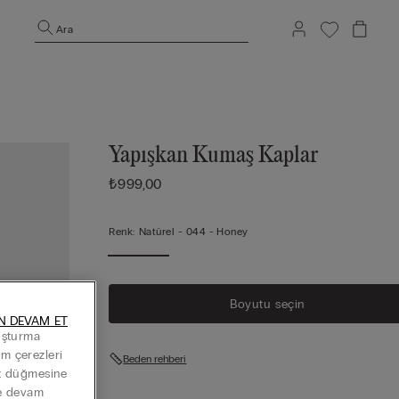
Ara
Yapışkan Kumaş Kaplar
₺999,00
Renk:
Natürel -
044 - Honey
Boyutu seçin
N DEVAM ET
luşturma
Tüm çerezleri
Beden rehberi
at düğmesine
ye devam