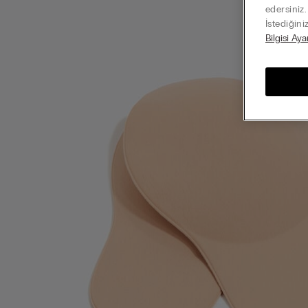
edersiniz
İstediğini
Bilgisi Aya