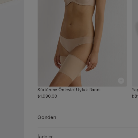
Sürtünme Önleyici Uyluk Bandı
Ya
₺1.990,00
₺8
Gönderi
İadeler