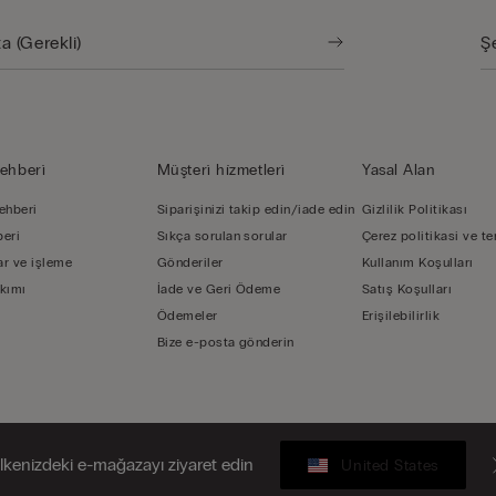
ehberi̇
Müşteri̇ hi̇zmetleri̇
Yasal Alan
ehberi
Siparişinizi takip edin/iade edin
Gizlilik Politikası
beri
Sıkça sorulan sorular
Çerez politikasi ve te
r ve işleme
Gönderiler
Kullanım Koşulları
kımı
İade ve Geri Ödeme
Satış Koşulları
Ödemeler
Erişilebilirlik
Bize e-posta gönderin
lkenizdeki e-mağazayı ziyaret edin
United States
- P.iva 02253210237