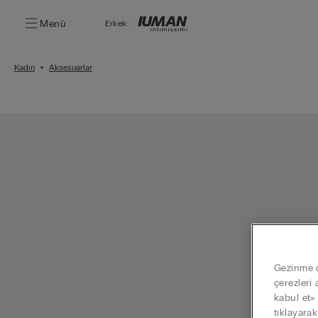
Menü
Erkek:
Kadın
Aksesuarlar
Gezinme de
çerezleri 
kabul et»
tıklayara