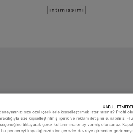
KABUL ETMEDE
neyiminizi size özel içeriklerle kişiselleştirmek ister misiniz? Profil o
aracılığıyla size kişiselleştirilmiş içerik ve reklam iletişimi sunabiliriz. «
 seçeneğine tıklayarak çerez kullanımına onay vermiş olursunuz. Kap
k bu pencereyi kapattığınızda ise çerezler devreye girmeden gezinme