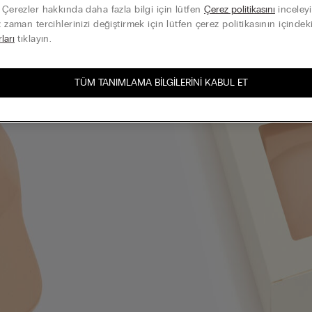
. Çerezler hakkında daha fazla bilgi için lütfen
Çerez politikasını
inceleyi
z zaman tercihlerinizi değiştirmek için lütfen çerez politikasının içindek
rları
tıklayın.
TÜM TANIMLAMA BILGILERINI KABUL ET