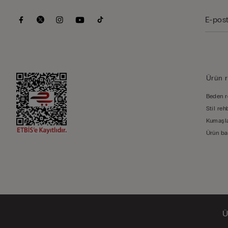
Ürün r
Beden r
Stil reh
Kumaşla
Ürün ba
Ü
© Calzedonia S.p.A Via Monte Baldo n. 20, 37062, Dossobuono di Villafranca (VR), Italia 