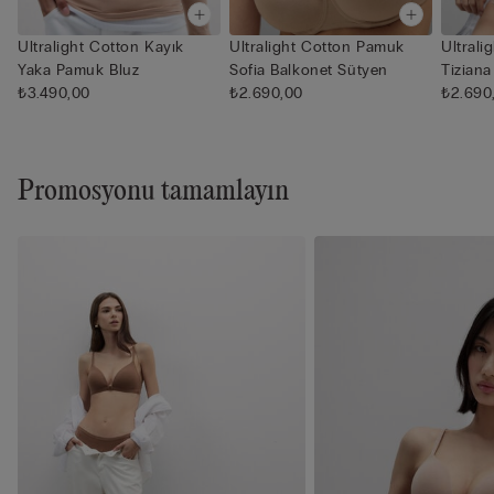
Ultralight Cotton Kayık
Ultralight Cotton Pamuk
Ultral
Yaka Pamuk Bluz
Sofia Balkonet Sütyen
Tizian
₺3.490,00
₺2.690,00
₺2.690
Promosyonu tamamlayın