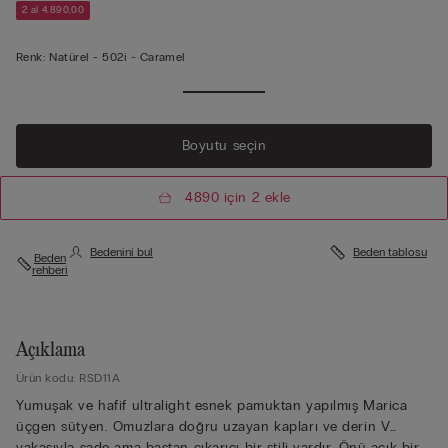
2 al 4.890,00
Renk:
Natürel -
502i - Caramel
Boyutu seçin
4890 için 2 ekle
Bedenini bul
Beden tablosu
Beden
rehberi
Açıklama
Ürün kodu: RSD11A
Yumuşak ve hafif ultralight esnek pamuktan yapılmış Marica
üçgen sütyen. Omuzlara doğru uzayan kapları ve derin V
yakasıyla sade ama baştan çıkarıcı bir stili vardır. Önü açık bir