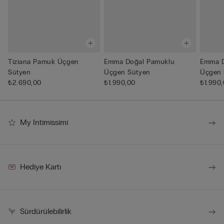
Tiziana Pamuk Üçgen
Emma Doğal Pamuklu
Emma D
Sütyen
Üçgen Sütyen
Üçgen 
₺2.690,00
₺1.990,00
₺1.990
My Intimissimi
Hediye Kartı
Sürdürülebilirlik