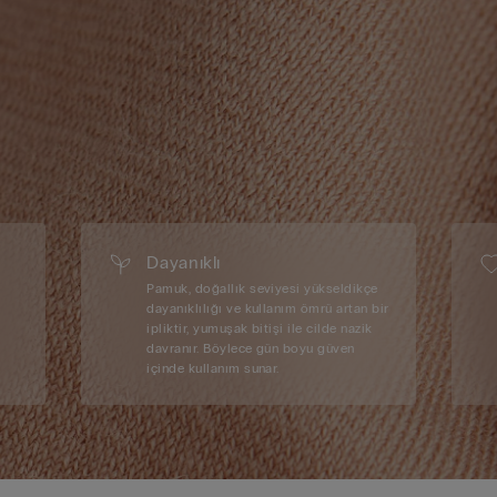
Dayanıklı
Pamuk, doğallık seviyesi yükseldikçe
dayanıklılığı ve kullanım ömrü artan bir
ipliktir, yumuşak bitişi ile cilde nazik
davranır. Böylece gün boyu güven
içinde kullanım sunar.