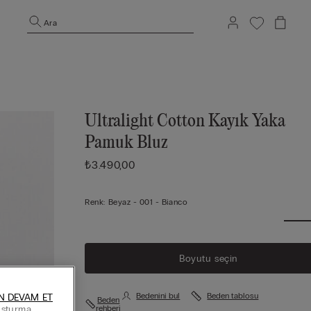
Ara
Ultralight Cotton Kayık Yaka
Pamuk Bluz
₺3.490,00
Renk:
Beyaz -
001 - Bianco
Boyutu seçin
Bedenini bul
Beden tablosu
N DEVAM ET
Beden
luşturma
rehberi