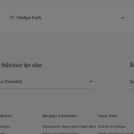
Hediye Kartı
 bültenine üye olun
B
ehberi̇
Müşteri̇ hi̇zmetleri̇
Yasal Alan
ehberi
Siparişinizi takip edin/iade edin
Gizlilik Politikası
beri
Sıkça sorulan sorular
Çerez politikasi ve te