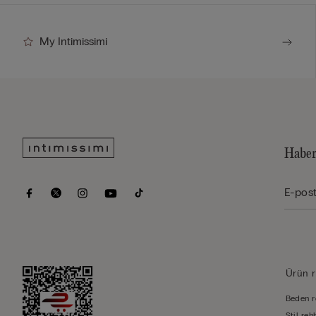
My Intimissimi
Haber
Ürün r
Beden r
Stil reh