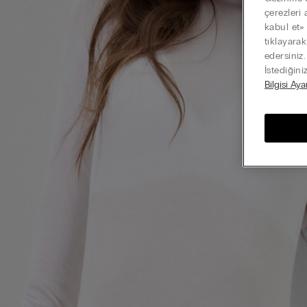
çerezleri 
kabul et»
tıklayara
edersiniz
İstediğini
Bilgisi Aya