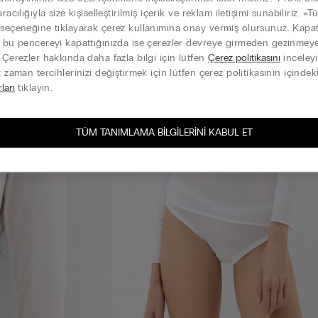
aracılığıyla size kişiselleştirilmiş içerik ve reklam iletişimi sunabiliriz. «
 seçeneğine tıklayarak çerez kullanımına onay vermiş olursunuz. Kap
k bu pencereyi kapattığınızda ise çerezler devreye girmeden gezinme
. Çerezler hakkında daha fazla bilgi için lütfen
Çerez politikasını
inceleyi
z zaman tercihlerinizi değiştirmek için lütfen çerez politikasının içindek
rları
tıklayın.
TÜM TANIMLAMA BILGILERINI KABUL ET