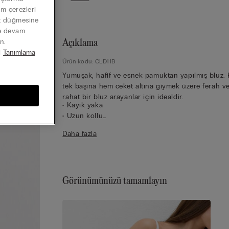
Tüm çerezleri
at düğmesine
ye devam
n.
Açıklama
i
Tanımlama
Ürün kodu: CLD11B
Yumuşak, hafif ve esnek pamuktan yapılmış bluz.
tek başına hem ceket altına giymek üzere ferah v
rahat bir bluz arayanlar için idealdir.
• Kayık yaka
• Uzun kollu
• Dar kalıp
Daha fazla
• Modelin boyu 175 cm, giydiği beden S
Görünümünüzü tamamlayın