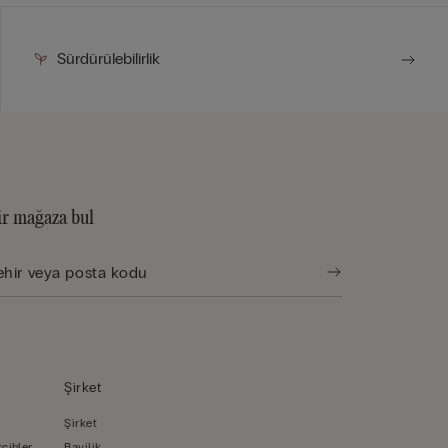
Sürdürülebilirlik
ir mağaza bul
Şi̇rket
Şi̇rket
rcihler
Bayilik