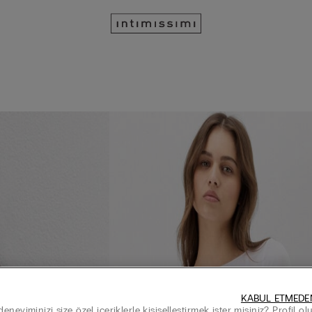
KABUL ETMEDE
neyiminizi size özel içeriklerle kişiselleştirmek ister misiniz? Profil o