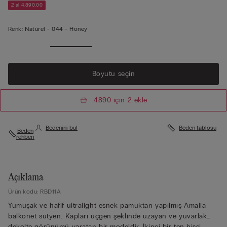
2 al 4.890,00
Renk:
Natürel -
044 - Honey
Boyutu seçin
4890 için 2 ekle
Bedenini bul
Beden tablosu
Beden
rehberi
Açıklama
Ürün kodu: RBD11A
Yumuşak ve hafif ultralight esnek pamuktan yapılmış Amalia
balkonet sütyen. Kapları üçgen şeklinde uzayan ve yuvarlak
dekolte görünümü yaratan bir modeldir. İkinci bir ten hissi