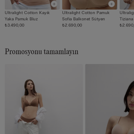
Ultralight Cotton Kayık
Ultralight Cotton Pamuk
Ultral
Yaka Pamuk Bluz
Sofia Balkonet Sütyen
Tizian
₺3.490,00
₺2.690,00
₺2.690
Promosyonu tamamlayın