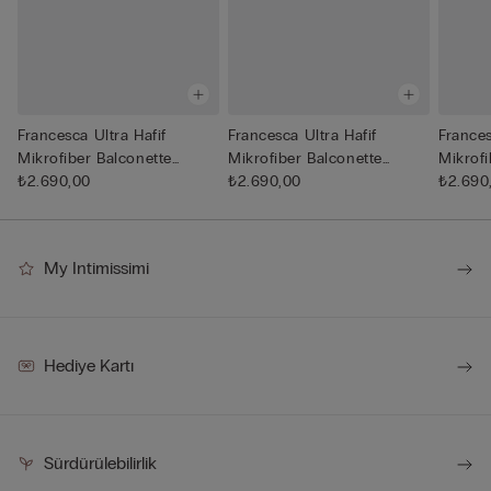
Francesca Ultra Hafif
Francesca Ultra Hafif
Frances
Mikrofiber Balconette
Mikrofiber Balconette
Mikrofi
Sütyen
₺2.690,00
Sütyen
₺2.690,00
Sütyen
₺2.690
My Intimissimi
Hediye Kartı
Sürdürülebilirlik