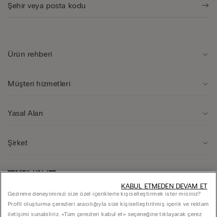
Ürün rehberi̇
Müşteri̇ hi̇zmetleri̇
Yasal Alan
Şi̇rket
KABUL ETMEDEN DEVAM ET
Gezinme deneyiminizi size özel içeriklerle kişiselleştirmek ister misiniz?
Profil oluşturma çerezleri aracılığıyla size kişiselleştirilmiş içerik ve reklam
iletişimi sunabiliriz. «Tüm çerezleri kabul et» seçeneğine tıklayarak çerez