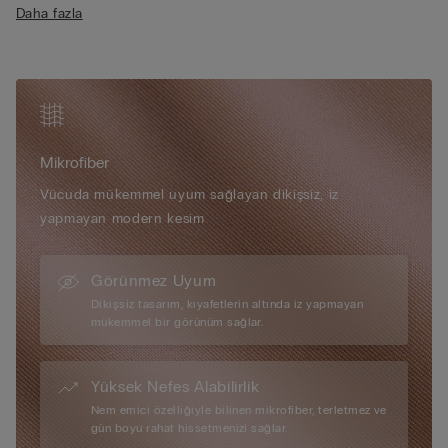
Daha fazla
dokusuyla gün boyu konfor hissi verir. Kap içerisindeki pamuk
detay, ciltle temas eden yüzeyde doğal bir yumuşaklık sunar.
Gizli delik sistemi, askıların farklı ihtiyaçlara göre
konumlandırılmasına olanak tanır. Tamamen ayarlanabilir ve
çıkarılabilir askılar, straplez kullanımda güvenli bir duruş sağlar.
Derin yakalı giysiler için ideal olan push-up straplez sütyen, bir
beden büyük görünüm etkisi yaratır. Vücudu saran “ikinci cilt”
Mikrofiber
hissiyle öne çıkan bu mikrofiber sütyen, ultra ince ve ipeksi
yapısıyla günlük kullanımda kendini hissettirmeyen bir
Vücuda mükemmel uyum sağlayan dikişsiz, iz
yapıdadır. Model 175 cm boyunda ve 2B / 75B / 34B / 85B /
yapmayan modern kesim
42B bedendir.
Görünmez Uyum
Dikişsiz tasarım, kıyafetlerin altında iz yapmayan
mükemmel bir görünüm sağlar.
Yüksek Nefes Alabilirlik
Nem emici özelliğiyle bilinen mikrofiber, terletmez ve
gün boyu rahat hissetmenizi sağlar.