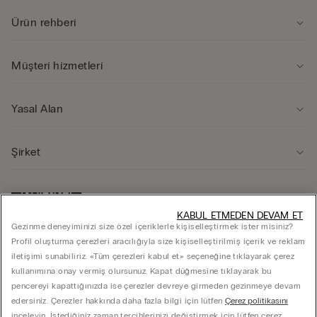
Ürün rehberi̇
Müşteri̇ hi̇zmetleri̇
Yasal Alan
Şi̇rket
KABUL ETMEDEN DEVAM ET
Gezinme deneyiminizi size özel içeriklerle kişiselleştirmek ister misiniz?
Profil oluşturma çerezleri aracılığıyla size kişiselleştirilmiş içerik ve reklam
iletişimi sunabiliriz. «Tüm çerezleri kabul et» seçeneğine tıklayarak çerez
kullanımına onay vermiş olursunuz. Kapat düğmesine tıklayarak bu
pencereyi kapattığınızda ise çerezler devreye girmeden gezinmeye devam
edersiniz. Çerezler hakkında daha fazla bilgi için lütfen
Çerez politikasını
inceleyin. İstediğiniz zaman tercihlerinizi değiştirmek için lütfen çerez