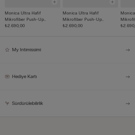
Monica Ultra Hafif
Monica Ultra Hafif
Monica 
Mikrofiber Push-Up
Mikrofiber Push-Up
Mikrof
Straplez Süt...
₺2.690,00
Straplez Süt...
₺2.690,00
Straplez
₺2.690
My Intimissimi
Hediye Kartı
Sürdürülebilirlik