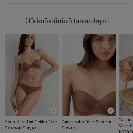
Görünümünüzü tamamlayın
Yanları
Anna Ultra Hafif Mikrofiber
Giada Mikrofiber Bandeau
Mikrof
Bandeau Sütyen
Sütyen
₺699,0