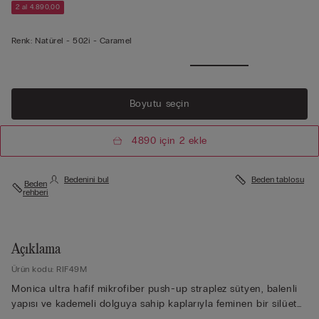
2 al 4.890,00
Renk:
Natürel -
502i - Caramel
Boyutu seçin
4890 için 2 ekle
Bedenini bul
Beden tablosu
Beden
rehberi
Açıklama
Ürün kodu: RIF49M
Monica ultra hafif mikrofiber push-up straplez sütyen, balenli
yapısı ve kademeli dolguya sahip kaplarıyla feminen bir silüet
oluşturur. İncelikli formu, ipeksi ve neredeyse hissedilmeyen