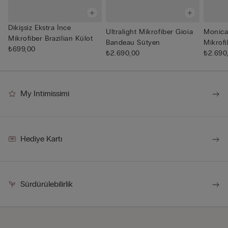
Dikişsiz Ekstra İnce
Ultralight Mikrofiber Gioia
Monica 
Mikrofiber Brazilian Külot
Bandeau Sütyen
Mikrof
₺699,00
₺2.690,00
Straplez
₺2.690
My Intimissimi
Hediye Kartı
Sürdürülebilirlik