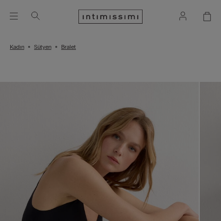
Kadın
Sütyen
Bralet