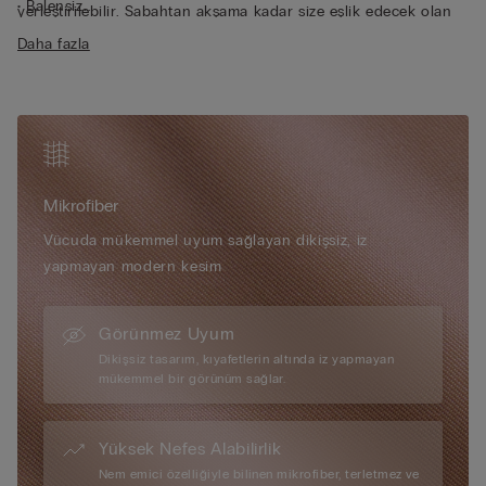
• Balensiz
yerleştirilebilir. Sabahtan akşama kadar size eşlik edecek olan
• Tamamen ayarlanabilir lastikli askılar
bu sütyen, ayrıca gece giymek için de mükemmeldir.
Daha fazla
• Göğüsleri daha yuvarlak gösterir
• Modelin boyu 175 cm, giydiği beden S/M
Mikrofiber
Vücuda mükemmel uyum sağlayan dikişsiz, iz
yapmayan modern kesim
Görünmez Uyum
Dikişsiz tasarım, kıyafetlerin altında iz yapmayan
mükemmel bir görünüm sağlar.
Yüksek Nefes Alabilirlik
Nem emici özelliğiyle bilinen mikrofiber, terletmez ve