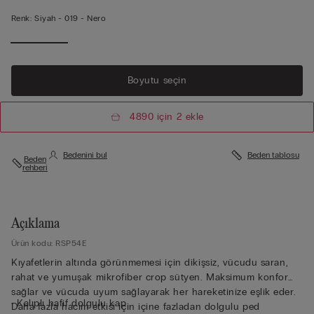
Renk:
Siyah -
019 - Nero
Boyutu seçin
4890 için 2 ekle
Bedenini bul
Beden tablosu
Beden
rehberi
Açıklama
Ürün kodu: RSP54E
Kıyafetlerin altında görünmemesi için dikişsiz, vücudu saran,
rahat ve yumuşak mikrofiber crop sütyen. Maksimum konfor
sağlar ve vücuda uyum sağlayarak her hareketinize eşlik eder.
• Kalıplı hafif dolgulu kap
Daha fazla hacim etkisi için içine fazladan dolgulu ped