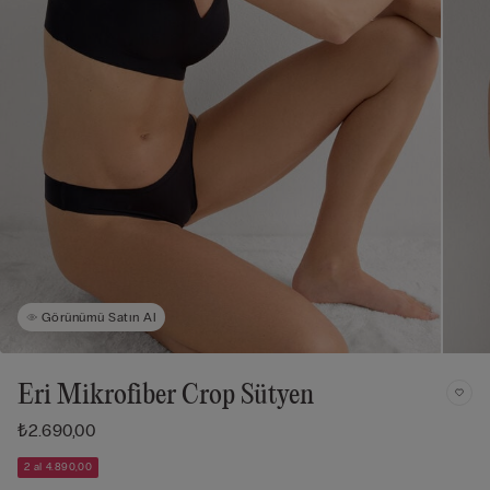
Görünümü Satın Al
Eri Mikrofiber Crop Sütyen
₺2.690,00
2 al 4.890,00