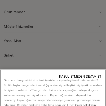
Ürün rehberi̇
Müşteri̇ hi̇zmetleri̇
Yasal Alan
Şi̇rket
KABUL ETMEDEN DEVAM ET
Gezinme deneyiminizi size özel içeriklerle kişiselleştirmek ister misiniz?
Profil oluşturma çerezleri aracılığıyla size kişiselleştirilmiş içerik ve reklam
iletişimi sunabiliriz. «Tüm çerezleri kabul et» seçeneğine tıklayarak çerez
kullanımına onay vermiş olursunuz. Kapat düğmesine tıklayarak bu
pencereyi kapattığınızda ise çerezler devreye girmeden gezinmeye devam
edersiniz. Çerezler hakkında daha fazla bilgi için lütfen
Çerez politikasını