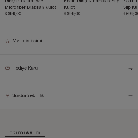
Dikişsiz Ekstra İnce
Kadın Dikişsiz Pamuklu Slip
Kadın D
Mikrofiber Brazilian Külot
Külot
Slip Kü
₺699,00
₺699,00
₺699,0
My Intimissimi
Hediye Kartı
Sürdürülebilirlik