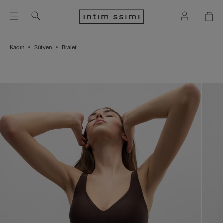
Kadın
Sütyen
Bralet