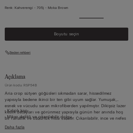
Renk:
Kahverengi -
705j - Moka Brown
Boyutu seçin
Beden rehberi
Açıklama
Ürün kodu: RSP54B
Aria crop sütyen göğüsleri sıkmadan sarar, hissedilmez
yapısıyla bedene ikinci bir ten gibi uyum sağlar. Yumuşak,
esnek ve vücudu saran mikrofiberden yapılmıştır. Dikişsiz lazer
• Kalıplı kap
kesim detayları ve görünmez yapısıyla günün her anında hoş
• Mikro delikli ve çıkarılabilir dolgu
bir rahatlık ve özgürlük hissi yaşatır. Çıkarılabilir, ince ve nefes
• Balensiz
alan ergonomik kaplarıyla öne çıkar. Gerektiğinde doğru kap
Daha fazla
• Arkadan ayarlanabilen lastikli omuz askıları
içine yerleştirilebilmesi için kapların hangi tarafa ait olduğu