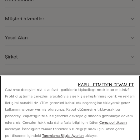
Müşteri̇ hi̇zmetleri̇
Yasal Alan
Şi̇rket
KABUL ETMEDEN DEVAM ET
Gezinme deneyiminizi size özel içeriklerle kişiselleştirmek ister misiniz?
Profil oluşturma çerezleri aracılığıyla size kişiselleştirilmiş içerik ve reklam
iletişimi sunabiliriz. «Tüm çerezleri kabul et» seçeneğine tıklayarak çerez
kullanımına onay vermiş olursunuz. Kapat düğmesine tıklayarak bu
pencereyi kapattığınızda ise çerezler devreye girmeden gezinmeye devam
edersiniz. Çerezler hakkında daha fazla bilgi için lütfen
Çerez politikasını
inceleyin. İstediğiniz zaman tercihlerinizi değiştirmek için lütfen çerez
© Calzedonia S.p.A Via Monte Baldo n. 20, 37062, Dossobuono di Villafranca (VR),
politikasının içindeki
Tanımlama Bilgisi Ayarları
tıklayın.
Italia - P.iva 02253210237