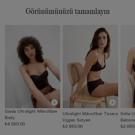
Görünümünüzü tamamlayın
Giada Ultralight Mikrofiber
Ultralight Mikrofiber Tiziana
Sofia U
Body
Üçgen Sütyen
Balcon
₺4.590,00
₺2.690,00
₺2.690