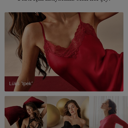
Lüks "İpek"