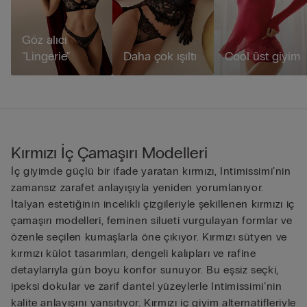
Göz alıcı
"Lingerie"
Daha çok ışıltı
Cool üst giyim
Kırmızı İç Çamaşırı Modelleri
İç giyimde güçlü bir ifade yaratan kırmızı, Intimissimi’nin
zamansız zarafet anlayışıyla yeniden yorumlanıyor.
İtalyan estetiğinin incelikli çizgileriyle şekillenen kırmızı iç
çamaşırı modelleri, feminen silueti vurgulayan formlar ve
özenle seçilen kumaşlarla öne çıkıyor. Kırmızı sütyen ve
kırmızı külot tasarımları, dengeli kalıpları ve rafine
detaylarıyla gün boyu konfor sunuyor. Bu eşsiz seçki,
ipeksi dokular ve zarif dantel yüzeylerle Intimissimi’nin
kalite anlayışını yansıtıyor. Kırmızı iç giyim alternatifleriyle