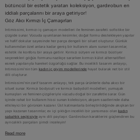
bütüncül bir estetik yaratan koleksiyon, gardırobun en
iddialı parçalarını bir araya getiriyor!
Göz Alıcı Kırmızı İç Çamaşırları
Intimissimi, kırmızı iç çamaşırı modelleri ile feminen zarafeti sofistike bir
çizgide sunar. Vücuda uyumlanan kesimler, doğal formu destekleyen yapılar
ve hafif dokular sayesinde her parça dengeli bir siluet oluşturur. Günlük
kullanımdan özel anlara kadar geniş bir kullanım alanı sunan tasarımlar,
estetik ile konforu bir araya getirir. Kırmızı sütyen ve kırmızı büstiyer
seçenekleri göğüs formunu nazikçe sararken kırmızı külot alternatifleri
esnek yapılarıyla hareket özgürlüğü sağlar. Bu incelikli tasarım anlayışı,
Intimissimi’nin tüm
kadın iç giyim modellerinde
hayat bularak net bir stil
dili oluşturur.
Intimissimi’nin zarif tasarım anlayışı, tek parça ürünlerle daha akıcı bir
siluet sunar. Kırmızı bodysuit ve kırmızı babydoll modelleri, yumuşak
kumaşları ve feminen çizgileriyle vücudu doğal bir zarafetle sarar. Gün
içinde rahat bir kullanım hissi sunan koleksiyon, akşam saatlerinde daha
etkileyici bir görünüm kazanır. Üst katmanlarla birleştirildiğinde akışkan bir
yapı kazanan tasarımlar, ev içi şıklığın incelikli bir yansıması olan
kadın
sabahlık seçkisiyle
aynı dili paylaşır. Gardırobun karakterini güçlendiren bu
ayrıcalıklı parçaları şimdi inceleyin!
Romantik Kırmızı Tanga Külotlar
Read more