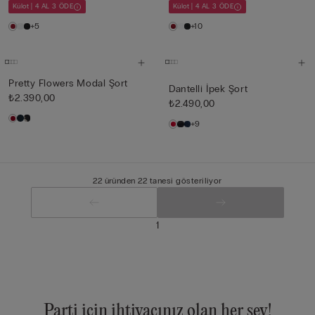
Külot | 4 AL 3 ÖDE
Külot | 4 AL 3 ÖDE
+5
+10
Pretty Flowers Modal Şort
Dantelli İpek Şort
₺2.390,00
₺2.490,00
+9
22 üründen 22 tanesi gösteriliyor
1
Parti için ihtiyacınız olan her şey!