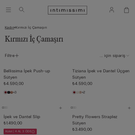
Kadın
Kırmızı İç Çamaşırı
Kırmızı İç Çamaşırı
Filtre
... için sipariş
Bellissima İpek Push-up
Tiziana İpek ve Dantel Üçgen
Sütyen
Sütyen
₺4.590,00
₺4.590,00
+3
+2
İpek ve Dantel Slip
Pretty Flowers Straplez
₺1.490,00
Sütyen
₺3.490,00
Külot | 4 AL 3 ÖDE