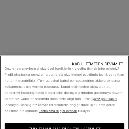
KABUL ETMEDEN DEVAM ET
Gezinme deneyiminizi size özel içeriklerle kişiselleştirmek ister misiniz?
Profil oluşturma çerezleri aracılığıyla size kişiselleştirilmiş içerik ve reklam
iletişimi sunabiliriz. «Tüm çerezleri kabul et» seçeneğine tıklayarak çerez
kullanımına onay vermiş olursunuz. Kapat düğmesine tıklayarak bu
pencereyi kapattığınızda ise çerezler devreye girmeden gezinmeye devam
edersiniz. Çerezler hakkında daha fazla bilgi için lütfen
Çerez politikasını
inceleyin. İstediğiniz zaman tercihlerinizi değiştirmek için lütfen çerez
politikasının içindeki
Tanımlama Bilgisi Ayarları
tıklayın.