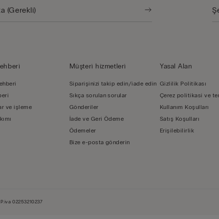
ehberi̇
Müşteri̇ hi̇zmetleri̇
Yasal Alan
ehberi
Siparişinizi takip edin/iade edin
Gizlilik Politikası
beri
Sıkça sorulan sorular
Çerez politikasi ve te
r ve işleme
Gönderiler
Kullanım Koşulları
kımı
İade ve Geri Ödeme
Satış Koşulları
Ödemeler
Erişilebilirlik
Bize e-posta gönderin
- P.iva 02253210237