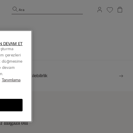
Ara
N DEVAM ET
luşturma
Tüm çerezleri
at düğmesine
ye devam
n.
Sürdürülebilirlik
i
Tanımlama
ir mağaza bul