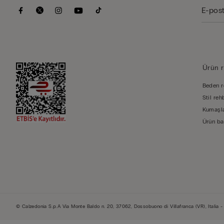
Ürün r
Beden r
Stil reh
Kumaşla
Ürün ba
© Calzedonia S.p.A Via Monte Baldo n. 20, 37062, Dossobuono di Villafranca (VR), Italia 