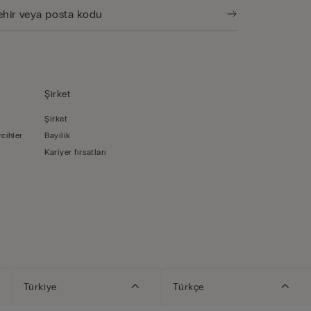
Şi̇rket
Şi̇rket
rcihler
Bayilik
Kariyer fırsatları
Türkiye
Türkçe