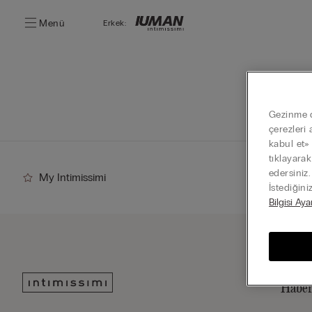
Menü
Erkek:
Gezinme de
çerezleri 
kabul et»
tıklayara
edersiniz
My Intimissimi
İstediğini
Bilgisi Aya
Haber