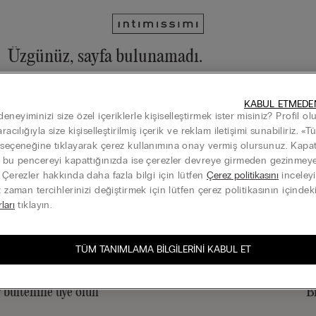
Üzgünüz, sayfa bulunamadı.
Koleksiyonlarımızı ana sayfa ve menü aracılığı ile keşfedebilirsiniz
KABUL ETMEDE
Ana sayfa
neyiminizi size özel içeriklerle kişiselleştirmek ister misiniz? Profil o
aracılığıyla size kişiselleştirilmiş içerik ve reklam iletişimi sunabiliriz. «
 seçeneğine tıklayarak çerez kullanımına onay vermiş olursunuz. Kap
k bu pencereyi kapattığınızda ise çerezler devreye girmeden gezinme
. Çerezler hakkında daha fazla bilgi için lütfen
Çerez politikasını
inceleyi
Hediye Kartı
z zaman tercihlerinizi değiştirmek için lütfen çerez politikasının içindek
rları
tıklayın.
TÜM TANIMLAMA BILGILERINI KABUL ET
 bültenine üye olun
B