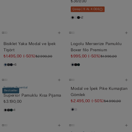
₺369,00
Çorap | 5 AL 4 ÖDE
+2
Bisiklet Yaka Modal ve İpek
Logolu Merserize Pamuklu
Tişört
Boxer filo Premium
₺1.495,00
(-50%)
₺995,00
(-50%)
₺2.990,00
₺1.990,00
+6
Summer Essential
Modal ve İpek Pike Kumaştan
Bestseller
Gömlek
Superior Pamuklu Kısa Pijama
₺2.495,00
(-50%)
₺4.990,00
₺3.190,00
+1