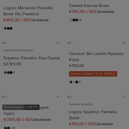
Desenli Kanvas Boxer
Logolu Merserize Pamuklu
₺995,00
(-50%)
₺1.990,00
Boxer filo Premium
₺995,00
(-50%)
+4
₺1.990,00
Yeni!
Summer Essential
Görünür Bel Lastikli Pamuklu
Superior Pamuklu Kısa Pijama
Külot
₺3.190,00
₺799,00
+1
Karıştır & Eşleştir | 5 AL 4 ÖDE
+1
Summer Essential
Kısa Kollu Modal Kaşmir
Termal Kaşmir
SLIM FIT
Logolu Superior Pamuklu
Tişört
Boxer
₺1.495,00
(-50%)
₺2.990,00
₺745,00
(-50%)
₺1.490,00
+1