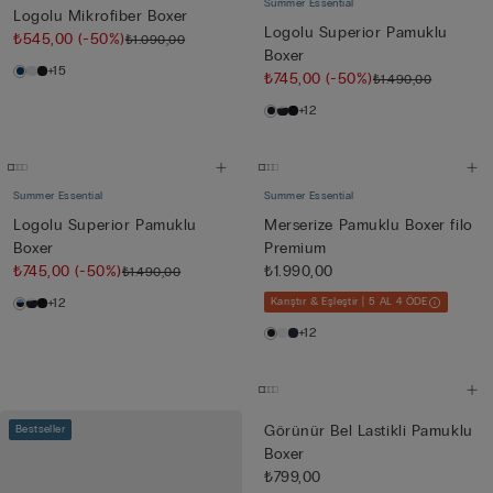
Summer Essential
Logolu Mikrofiber Boxer
Logolu Superior Pamuklu
₺545,00
(-50%)
₺1.090,00
Boxer
+15
₺745,00
(-50%)
₺1.490,00
+12
Summer Essential
Summer Essential
Logolu Superior Pamuklu
Merserize Pamuklu Boxer filo
Boxer
Premium
₺745,00
(-50%)
₺1.990,00
₺1.490,00
+12
Karıştır & Eşleştir | 5 AL 4 ÖDE
+12
Görünür Bel Lastikli Pamuklu
Bestseller
Boxer
₺799,00