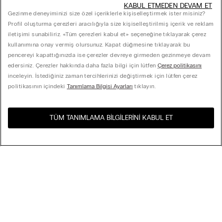
KABUL ETMEDEN DEVAM ET
Gezinme deneyiminizi size özel içeriklerle kişiselleştirmek ister misiniz?
Profil oluşturma çerezleri aracılığıyla size kişiselleştirilmiş içerik ve reklam
iletişimi sunabiliriz. «Tüm çerezleri kabul et» seçeneğine tıklayarak çerez
kullanımına onay vermiş olursunuz. Kapat düğmesine tıklayarak bu
pencereyi kapattığınızda ise çerezler devreye girmeden gezinmeye devam
edersiniz. Çerezler hakkında daha fazla bilgi için lütfen
Çerez politikasını
inceleyin. İstediğiniz zaman tercihlerinizi değiştirmek için lütfen çerez
politikasının içindeki
Tanımlama Bilgisi Ayarları
tıklayın.
TÜM TANIMLAMA BILGILERINI KABUL ET
Ülkenizdeki e-mağazayı
United States
ziyaret edin
... için sipariş
Çok Satanlar
Fiyata göre Azalan
My Intimissimi
Fiyata göre Artan
Yeni Gelenler