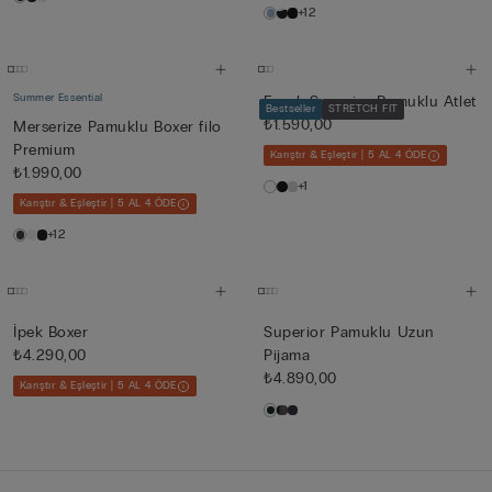
+12
Summer Essential
Esnek Superior Pamuklu Atlet
Bestseller
STRETCH FIT
₺1.590,00
Merserize Pamuklu Boxer filo
Premium
Karıştır & Eşleştir | 5 AL 4 ÖDE
₺1.990,00
+1
Karıştır & Eşleştir | 5 AL 4 ÖDE
+12
İpek Boxer
Superior Pamuklu Uzun
₺4.290,00
Pijama
₺4.890,00
Karıştır & Eşleştir | 5 AL 4 ÖDE