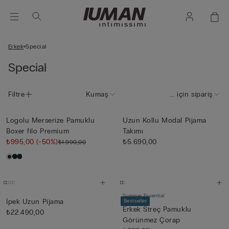
Erkek
Special
Special
Filtre
Kumaş
... için sipariş
Logolu Merserize Pamuklu
Uzun Kollu Modal Pijama
Boxer filo Premium
Takımı
₺995,00
(-50%)
₺5.690,00
₺1.990,00
Summer Essential
İpek Uzun Pijama
Bestseller
Erkek Streç Pamuklu
₺22.490,00
Görünmez Çorap