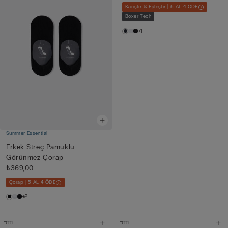
Karıştır & Eşleştir | 5 AL 4 ÖDE
Boxer Tech
+1
Summer Essential
Erkek Streç Pamuklu
Görünmez Çorap
₺369,00
Çorap | 5 AL 4 ÖDE
+2