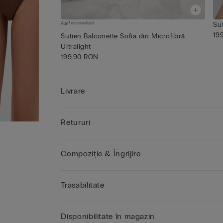
Personalizat
Sut
19
Sutien Balconette Sofia din Microfibră
Ultralight
199,90 RON
Livrare
Retururi
Compoziție & Îngrijire
Trasabilitate
Disponibilitate în magazin