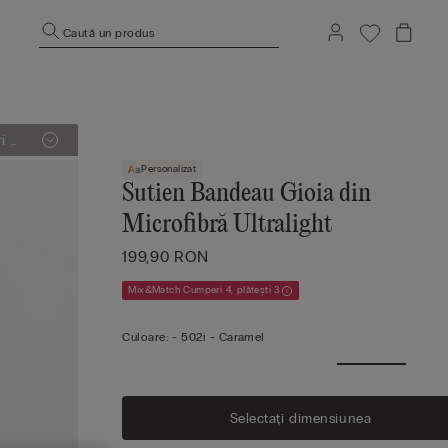
Caută un produs
i și
Personalizat
Sutien Bandeau Gioia din
Microfibră Ultralight
199,90 RON
Mix&Match Cumperi 4, plătești 3
Culoare:
-
502i - Caramel
Selectați dimensiunea