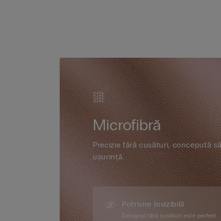
Microfibră
Precizie fără cusături, concepută s
ușurință.
Potrivire Invizibilă
Designul fără cusături este perfect