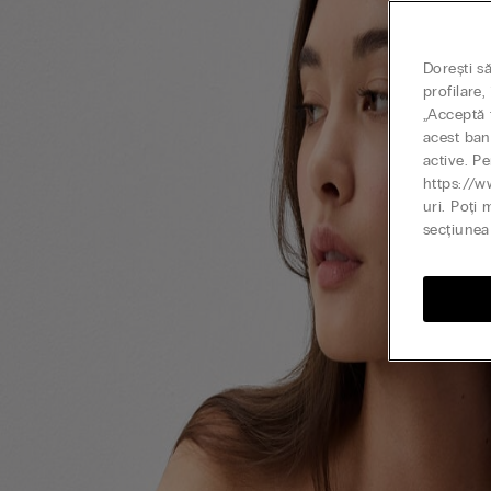
Dorești s
profilare
„Acceptă t
acest ban
active. Pe
https://w
uri. Poți 
secțiunea 