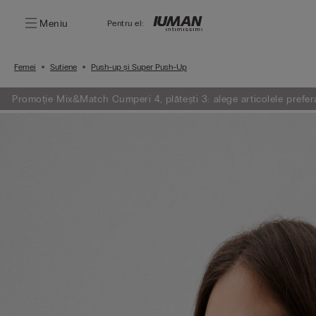
Meniu
Pentru el:
Femei
Sutiene
Push-up și Super Push-Up
Promoție Mix&Match Cumperi 4, plătești 3: alege articolele preferat
plătești doar 3.