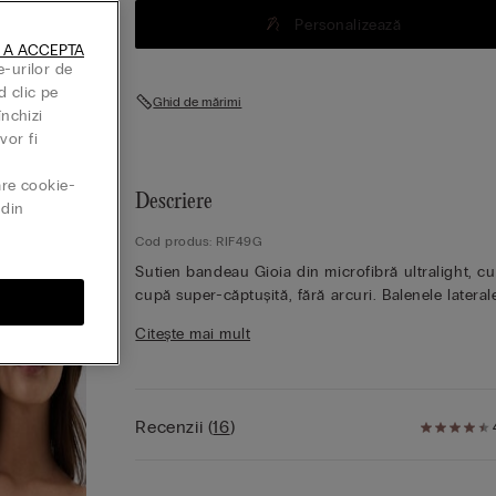
Personalizează
 A ACCEPTA
e-urilor de
d clic pe
Ghid de mărimi
închizi
vor fi
are cookie-
Descriere
din
Cod produs: RIF49G
Sutien bandeau Gioia din microfibră ultralight, cu
cupă super-căptușită, fără arcuri. Balenele lateral
contribuie la cuprinderea și susținerea bustului.
Citește mai mult
Bretele din elastic, detașabile, complet ajustabile.
Modelul perfect pentru persoanele care vor să p
în valoare decolteul prin creșterea volumului bust
Modelul are o înălțime de 175 cm și poartă mărim
Recenzii
(
16
)
2B / 75B / 34B / 85B / 42B.
Microfibra Intimissimi este pur și simplu unică pri