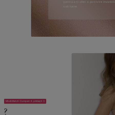
pentru a-ți oferi o potrivire invizibil
sub haine.
Mix&Match Cumperi 4, plătești 3
?