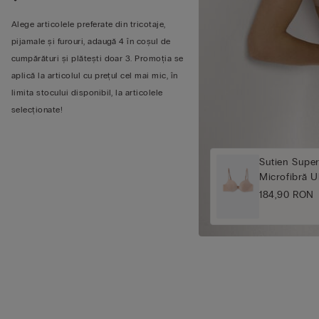
Alege articolele preferate din tricotaje,
pijamale și furouri, adaugă 4 în coșul de
cumpărături și plătești doar 3. Promoția se
aplică la articolul cu prețul cel mai mic, în
limita stocului disponibil, la articolele
selecționate!
Sutien Supe
Microfibră Ul
184,90 RON