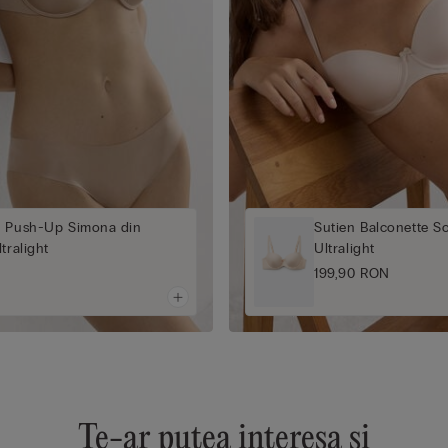
r Push-Up Simona din
Sutien Balconette So
tralight
Ultralight
199,90 RON
Te-ar putea interesa și