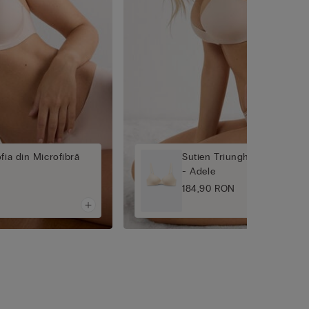
fia din Microfibră
Sutien Triunghi Din Microfib
- Adele
184,90 RON