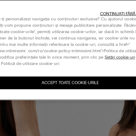
CONTINUAȚI FĂRĂ
ă-ți personalizezi navigația cu conținuturi exclusive? Cu ajutorul cooki
, îți vom propune conținuturi și mesaje publicitare personalizate. Făcân
oate cookie-urile”, permiți utilizarea cookie-urilor, iar dacă în schimb 
ner de la butonul închide, vei continua navigarea, iar cookie-urile nu 
ntru mai multe informații referitoare la cookie-uri, consultă a href="
ww.intimissimi .com/ro/cookie-policy-intimissimi.html">Politica de utiliz
modifica preferințele tale în orice moment, prin clic pe
Setări cookie-uri
Politică de utilizare cookie-uri.
ACCEPT TOATE COOKIE-URILE