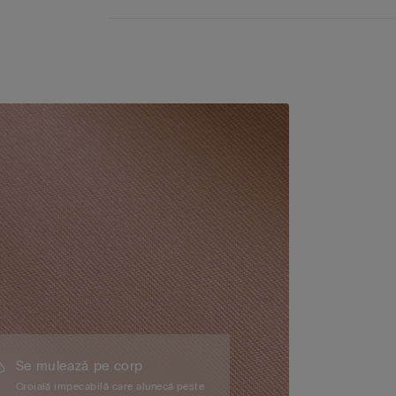
Se mulează pe corp
Croială impecabilă care alunecă peste