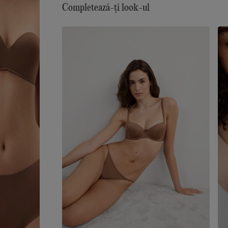
numeroasele particularități care o caracterizează:
Completează-ți look-ul
foarte moale și ultra-fină la atingere, învăluie măt
este aproape impalpabilă, pentru un efect „invizibi
este imperceptibilă la purtare... este aliatul perfec
pentru orice femeie, în fiecare zi, în orice ocazie.