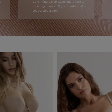
ă
de eliminare a umezelii, microfibra te
va menține uscat(ă) și confortabil(ă) pe
tot parcursul zilei.